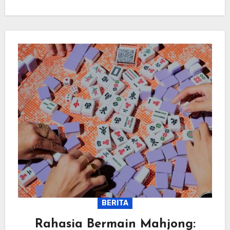
BERITA
Rahasia Bermain Mahjong: