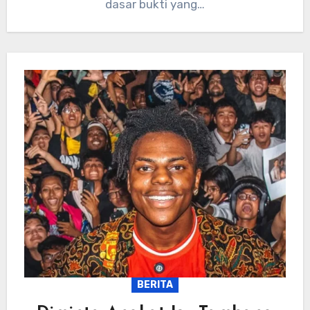
dasar bukti yang…
BERITA