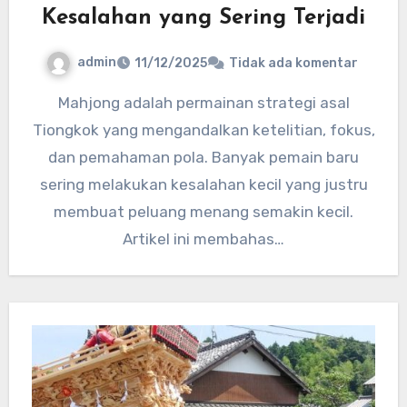
Kesalahan yang Sering Terjadi
admin
11/12/2025
Tidak ada komentar
Mahjong adalah permainan strategi asal
Tiongkok yang mengandalkan ketelitian, fokus,
dan pemahaman pola. Banyak pemain baru
sering melakukan kesalahan kecil yang justru
membuat peluang menang semakin kecil.
Artikel ini membahas…