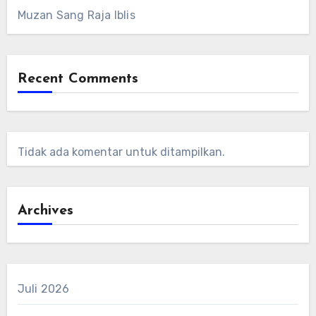
Muzan Sang Raja Iblis
Recent Comments
Tidak ada komentar untuk ditampilkan.
Archives
Juli 2026