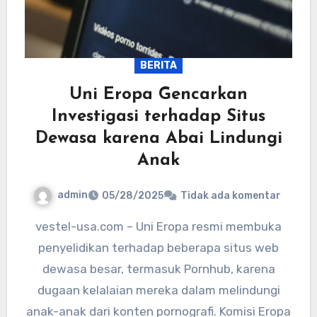
BERITA
Uni Eropa Gencarkan
Investigasi terhadap Situs
Dewasa karena Abai Lindungi
Anak
admin
05/28/2025
Tidak ada komentar
vestel-usa.com – Uni Eropa resmi membuka
penyelidikan terhadap beberapa situs web
dewasa besar, termasuk Pornhub, karena
dugaan kelalaian mereka dalam melindungi
anak-anak dari konten pornografi. Komisi Eropa