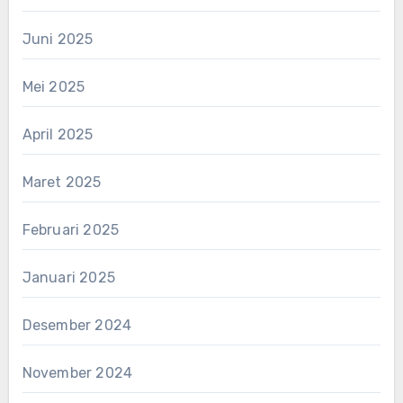
Juni 2025
Mei 2025
April 2025
Maret 2025
Februari 2025
Januari 2025
Desember 2024
November 2024