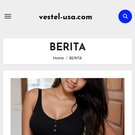
Skip
to
vestel-usa.com
content
BERITA
Home
BERITA