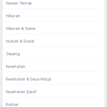
Hewan Ternak
Hiburan
Hiburan & Game
Hukum & Sosial
Jepang
Kesehatan
Kesehatan & Gaya Hidup
Kesehatan Saraf
Kuliner