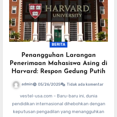
BERITA
Penangguhan Larangan
Penerimaan Mahasiswa Asing di
Harvard: Respon Gedung Putih
admin
05/26/2025
Tidak ada komentar
vestel-usa.com – Baru-baru ini, dunia
pendidikan internasional dihebohkan dengan
keputusan pengadilan yang menangguhkan