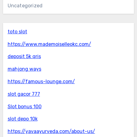
Uncategorized
toto slot
https://www.mademoiselleokc.com/
deposit 5k qris
mahjong ways
https://famous-lounge.com/
slot gacor 777
Slot bonus 100
slot depo 10k
https://yavaayurveda.com/about-us/