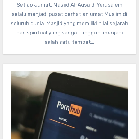
Setiap Jumat, Masjid Al-Aqsa di Yerusalem
selalu menjadi pusat perhatian umat Muslim di
seluruh dunia. Masjid yang memiliki nilai sejarah
dan spiritual yang sangat tinggi ini menjadi
salah satu tempat…