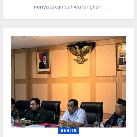
menyatakan bahwa langkah…
BERITA