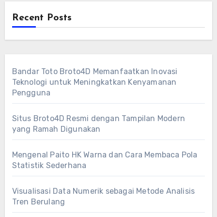
Recent Posts
Bandar Toto Broto4D Memanfaatkan Inovasi
Teknologi untuk Meningkatkan Kenyamanan
Pengguna
Situs Broto4D Resmi dengan Tampilan Modern
yang Ramah Digunakan
Mengenal Paito HK Warna dan Cara Membaca Pola
Statistik Sederhana
Visualisasi Data Numerik sebagai Metode Analisis
Tren Berulang