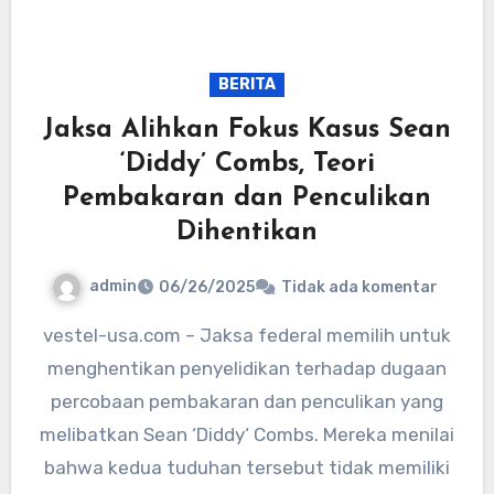
BERITA
Jaksa Alihkan Fokus Kasus Sean
‘Diddy’ Combs, Teori
Pembakaran dan Penculikan
Dihentikan
admin
06/26/2025
Tidak ada komentar
vestel-usa.com – Jaksa federal memilih untuk
menghentikan penyelidikan terhadap dugaan
percobaan pembakaran dan penculikan yang
melibatkan Sean ‘Diddy‘ Combs. Mereka menilai
bahwa kedua tuduhan tersebut tidak memiliki