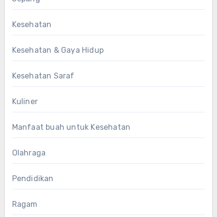
Kesehatan
Kesehatan & Gaya Hidup
Kesehatan Saraf
Kuliner
Manfaat buah untuk Kesehatan
Olahraga
Pendidikan
Ragam