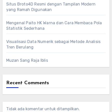
Situs Broto4D Resmi dengan Tampilan Modern
yang Ramah Digunakan
Mengenal Paito HK Warna dan Cara Membaca Pola
Statistik Sederhana
Visualisasi Data Numerik sebagai Metode Analisis
Tren Berulang
Muzan Sang Raja Iblis
Recent Comments
Tidak ada komentar untuk ditampilkan.