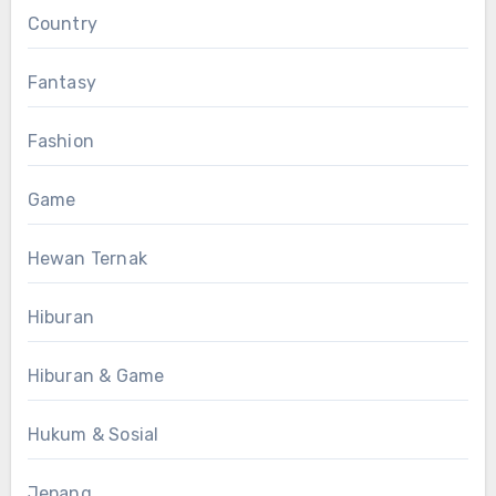
Country
Fantasy
Fashion
Game
Hewan Ternak
Hiburan
Hiburan & Game
Hukum & Sosial
Jepang