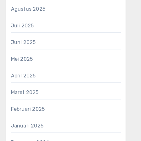
Agustus 2025
Juli 2025
Juni 2025
Mei 2025
April 2025
Maret 2025
Februari 2025
Januari 2025