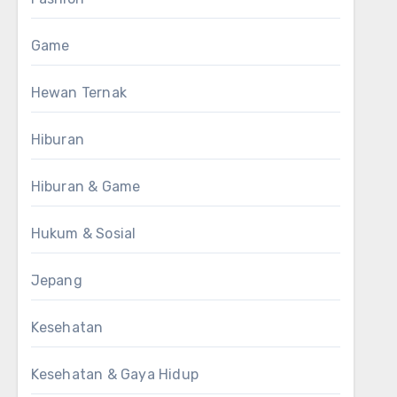
Game
Hewan Ternak
Hiburan
Hiburan & Game
Hukum & Sosial
Jepang
Kesehatan
Kesehatan & Gaya Hidup