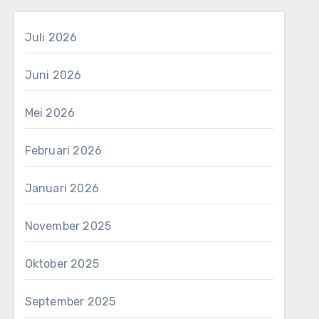
Juli 2026
Juni 2026
Mei 2026
Februari 2026
Januari 2026
November 2025
Oktober 2025
September 2025