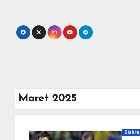
Skip
to
content
Maret 2025
Olahra