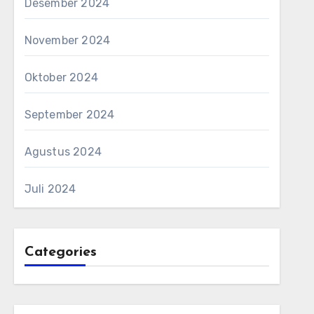
Desember 2024
November 2024
Oktober 2024
September 2024
Agustus 2024
Juli 2024
Categories