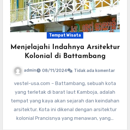
Tempat Wisata
Menjelajahi Indahnya Arsitektur
Kolonial di Battambang
admin
08/11/2024
Tidak ada komentar
vestel-usa.com – Battambang, sebuah kota
yang terletak di barat laut Kamboja, adalah
tempat yang kaya akan sejarah dan keindahan
arsitektur. Kota ini dikenal dengan arsitektur
kolonial Prancisnya yang menawan, yang…