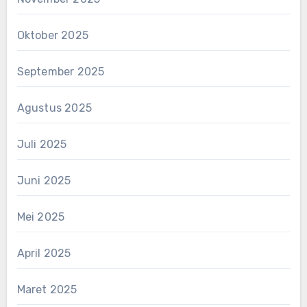
Oktober 2025
September 2025
Agustus 2025
Juli 2025
Juni 2025
Mei 2025
April 2025
Maret 2025