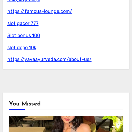
https://famous-lounge.com/
slot gacor 777
Slot bonus 100
slot depo 10k
https://yavaayurveda.com/about-us/
You Missed