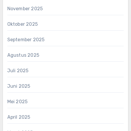
November 2025
Oktober 2025
September 2025
Agustus 2025
Juli 2025
Juni 2025
Mei 2025
April 2025