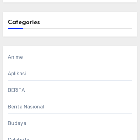
Categories
Anime
Aplikasi
BERITA
Berita Nasional
Budaya
Celebrity