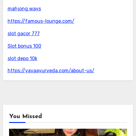
mahjong ways
https://famous-lounge.com/
slot gacor 777
Slot bonus 100
slot depo 10k
https://yavaayurveda.com/about-us/
You Missed