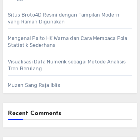
Situs Broto4D Resmi dengan Tampilan Modern
yang Ramah Digunakan
Mengenal Paito HK Warna dan Cara Membaca Pola
Statistik Sederhana
Visualisasi Data Numerik sebagai Metode Analisis
Tren Berulang
Muzan Sang Raja Iblis
Recent Comments