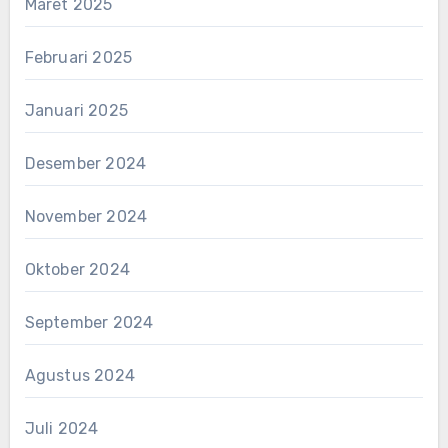
Maret 2025
Februari 2025
Januari 2025
Desember 2024
November 2024
Oktober 2024
September 2024
Agustus 2024
Juli 2024