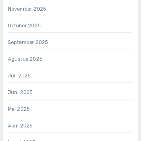
November 2025
Oktober 2025
September 2025
Agustus 2025
Juli 2025
Juni 2025
Mei 2025
April 2025