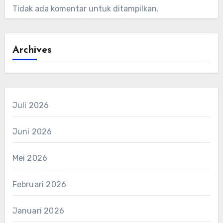
Tidak ada komentar untuk ditampilkan.
Archives
Juli 2026
Juni 2026
Mei 2026
Februari 2026
Januari 2026