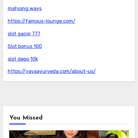
mahjong ways
https://famous-lounge.com/
slot gacor 777
Slot bonus 100
slot depo 10k
https://yavaayurveda.com/about-us/
You Missed