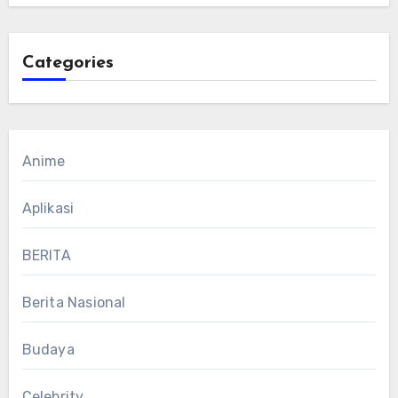
Categories
Anime
Aplikasi
BERITA
Berita Nasional
Budaya
Celebrity