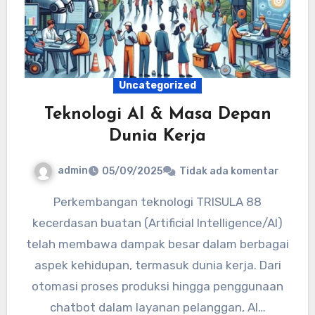
Uncategorized
Teknologi AI & Masa Depan
Dunia Kerja
admin
05/09/2025
Tidak ada komentar
Perkembangan teknologi TRISULA 88
kecerdasan buatan (Artificial Intelligence/AI)
telah membawa dampak besar dalam berbagai
aspek kehidupan, termasuk dunia kerja. Dari
otomasi proses produksi hingga penggunaan
chatbot dalam layanan pelanggan, AI…