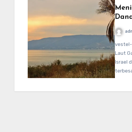
Meni
Dana
ad
vestel-usa.com – Danau Galilea, juga dikenal sebagai
Laut Ga
Israel 
terbesa