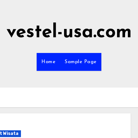
vestel-usa.com
Home
Sample Page
t Wisata