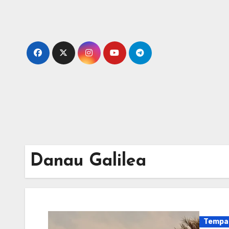
Skip
to
content
Danau Galilea
Tempa