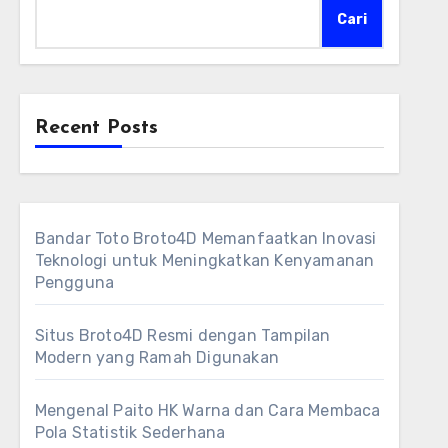
Cari
Recent Posts
Bandar Toto Broto4D Memanfaatkan Inovasi
Teknologi untuk Meningkatkan Kenyamanan
Pengguna
Situs Broto4D Resmi dengan Tampilan
Modern yang Ramah Digunakan
Mengenal Paito HK Warna dan Cara Membaca
Pola Statistik Sederhana