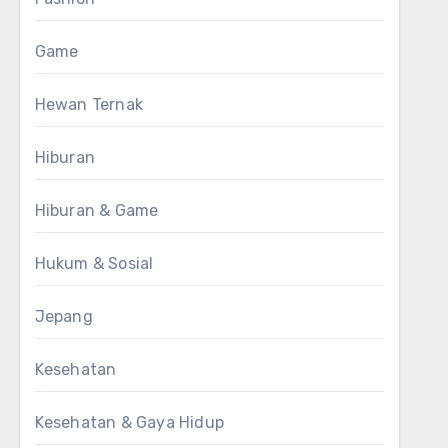
Game
Hewan Ternak
Hiburan
Hiburan & Game
Hukum & Sosial
Jepang
Kesehatan
Kesehatan & Gaya Hidup