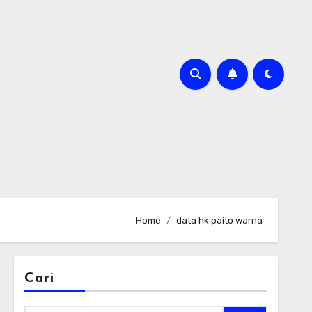
Home
data hk paito warna
Cari