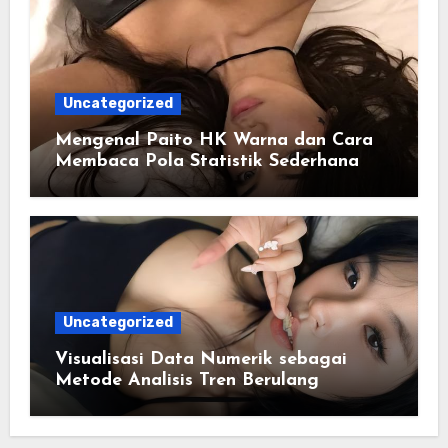
Uncategorized
Mengenal Paito HK Warna dan Cara
Membaca Pola Statistik Sederhana
Uncategorized
Visualisasi Data Numerik sebagai
Metode Analisis Tren Berulang