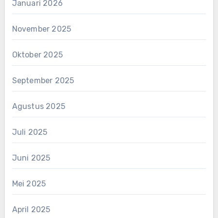
Januari 2026
November 2025
Oktober 2025
September 2025
Agustus 2025
Juli 2025
Juni 2025
Mei 2025
April 2025