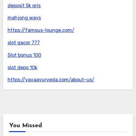
deposit 5k qris
mahjong ways
https://famous-lounge.com/
slot gacor 777
Slot bonus 100
slot depo 10k
https://yavaayurveda.com/about-us/
You Missed