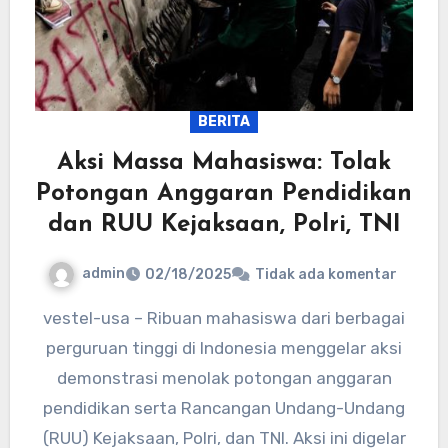
BERITA
Aksi Massa Mahasiswa: Tolak
Potongan Anggaran Pendidikan
dan RUU Kejaksaan, Polri, TNI
admin
02/18/2025
Tidak ada komentar
vestel-usa – Ribuan mahasiswa dari berbagai
perguruan tinggi di Indonesia menggelar aksi
demonstrasi menolak potongan anggaran
pendidikan serta Rancangan Undang-Undang
(RUU) Kejaksaan, Polri, dan TNI. Aksi ini digelar