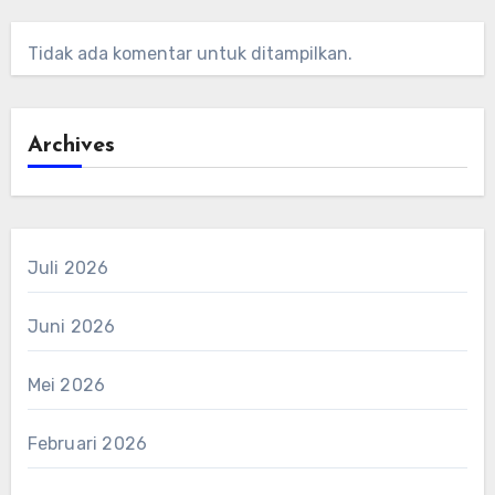
Tidak ada komentar untuk ditampilkan.
Archives
Juli 2026
Juni 2026
Mei 2026
Februari 2026