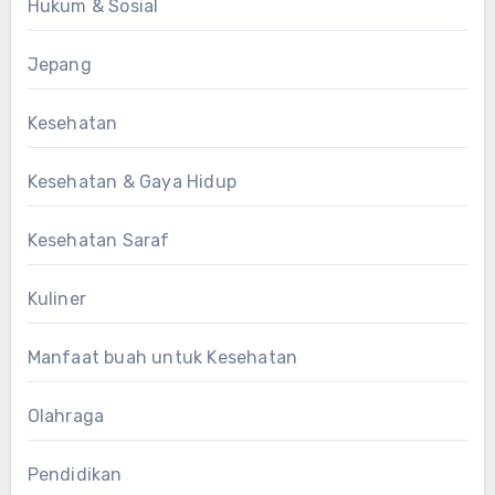
Hukum & Sosial
Jepang
Kesehatan
Kesehatan & Gaya Hidup
Kesehatan Saraf
Kuliner
Manfaat buah untuk Kesehatan
Olahraga
Pendidikan