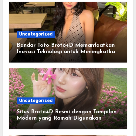
Uncategorized
Bandar Toto Broto4D Memanfaatkan
Inovasi Teknologi untuk Meningkatkan
Kenyamanan Pengguna
Uncategorized
Situs Broto4D Resmi dengan Tampilan
Modern yang Ramah Digunakan