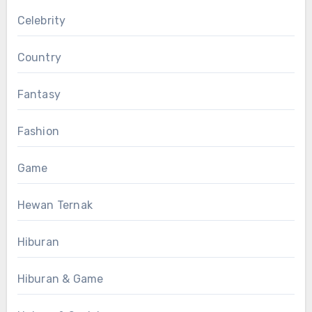
Celebrity
Country
Fantasy
Fashion
Game
Hewan Ternak
Hiburan
Hiburan & Game