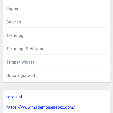
Ragam
Sejarah
Teknologi
Teknologi & Hiburan
Tempat Wisata
Uncategorized
toto slot
https://www.mademoiselleokc.com/