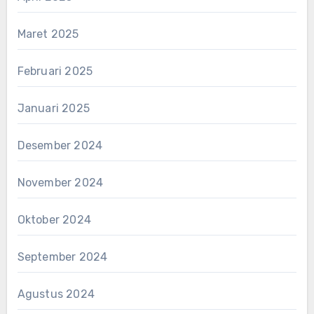
Maret 2025
Februari 2025
Januari 2025
Desember 2024
November 2024
Oktober 2024
September 2024
Agustus 2024