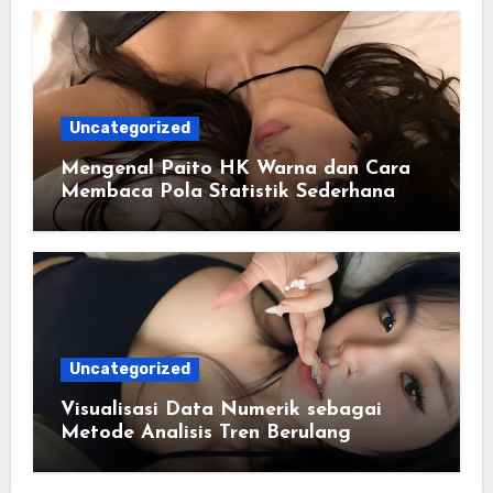
Uncategorized
Mengenal Paito HK Warna dan Cara
Membaca Pola Statistik Sederhana
Uncategorized
Visualisasi Data Numerik sebagai
Metode Analisis Tren Berulang