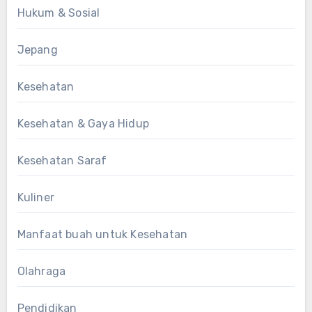
Hukum & Sosial
Jepang
Kesehatan
Kesehatan & Gaya Hidup
Kesehatan Saraf
Kuliner
Manfaat buah untuk Kesehatan
Olahraga
Pendidikan