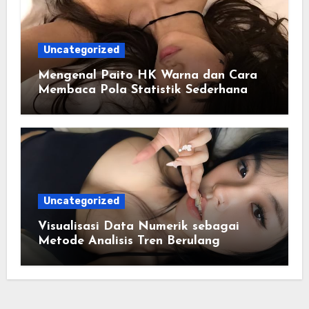
Uncategorized
Mengenal Paito HK Warna dan Cara
Membaca Pola Statistik Sederhana
Uncategorized
Visualisasi Data Numerik sebagai
Metode Analisis Tren Berulang