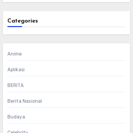
Categories
Anime
Aplikasi
BERITA
Berita Nasional
Budaya
Celebrity