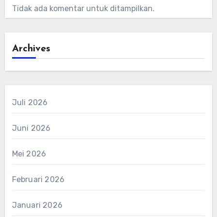
Tidak ada komentar untuk ditampilkan.
Archives
Juli 2026
Juni 2026
Mei 2026
Februari 2026
Januari 2026