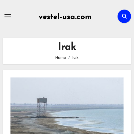
Skip
to
vestel-usa.com
content
Irak
Home
Irak