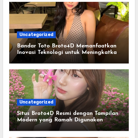
Uncategorized
Bandar Toto Broto4D Memanfaatkan
Inovasi Teknologi untuk Meningkatkan
Kenyamanan Pengguna
Uncategorized
Situs Broto4D Resmi dengan Tampilan
Modern yang Ramah Digunakan