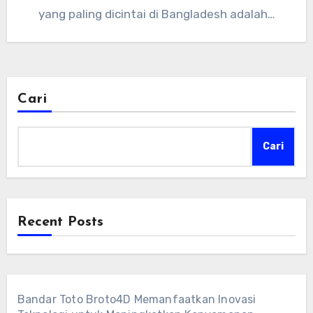
yang paling dicintai di Bangladesh adalah…
Cari
Cari
Recent Posts
Bandar Toto Broto4D Memanfaatkan Inovasi