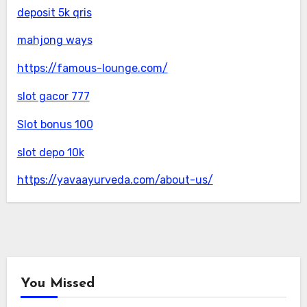
deposit 5k qris
mahjong ways
https://famous-lounge.com/
slot gacor 777
Slot bonus 100
slot depo 10k
https://yavaayurveda.com/about-us/
You Missed