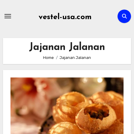
Skip
to
vestel-usa.com
content
Jajanan Jalanan
Home
Jajanan Jalanan