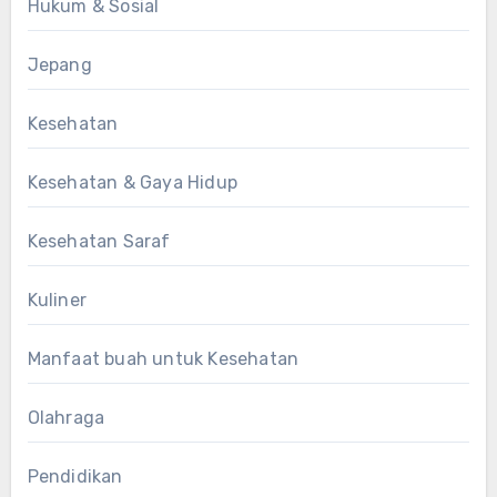
Hukum & Sosial
Jepang
Kesehatan
Kesehatan & Gaya Hidup
Kesehatan Saraf
Kuliner
Manfaat buah untuk Kesehatan
Olahraga
Pendidikan