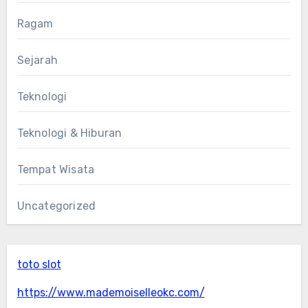
Ragam
Sejarah
Teknologi
Teknologi & Hiburan
Tempat Wisata
Uncategorized
toto slot
https://www.mademoiselleokc.com/