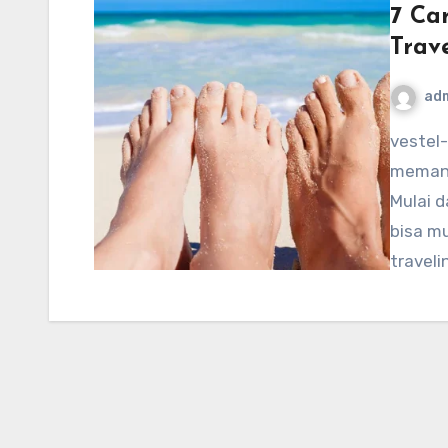
7 Ca
Trav
ad
vestel-usa.com – Jalan-jalan keliling tempat baru
memang 
Mulai d
bisa m
traveli