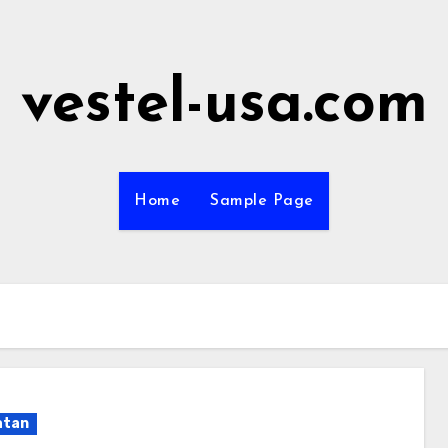
vestel-usa.com
Home
Sample Page
atan