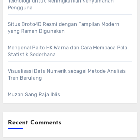
Teknologi untuk Meningkatkan Kenyamanan
Pengguna
Situs Broto4D Resmi dengan Tampilan Modern
yang Ramah Digunakan
Mengenal Paito HK Warna dan Cara Membaca Pola
Statistik Sederhana
Visualisasi Data Numerik sebagai Metode Analisis
Tren Berulang
Muzan Sang Raja Iblis
Recent Comments