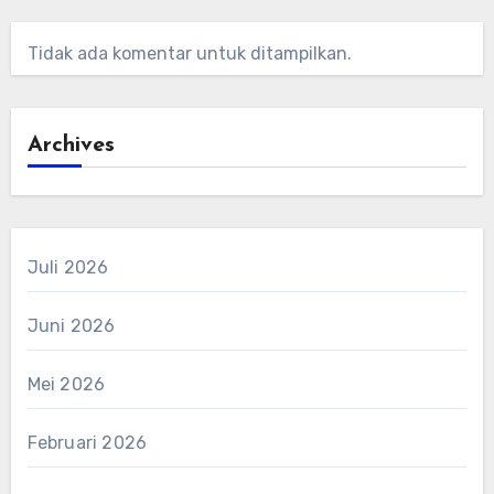
Tidak ada komentar untuk ditampilkan.
Archives
Juli 2026
Juni 2026
Mei 2026
Februari 2026