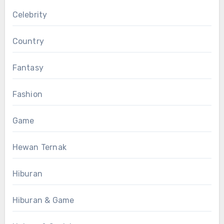
Celebrity
Country
Fantasy
Fashion
Game
Hewan Ternak
Hiburan
Hiburan & Game