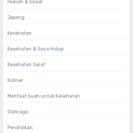
Hukum & Sosial
Jepang
Kesehatan
Kesehatan & Gaya Hidup
Kesehatan Saraf
Kuliner
Manfaat buah untuk Kesehatan
Olahraga
Pendidikan