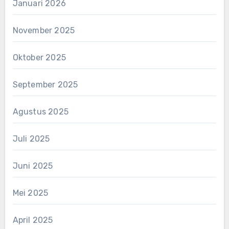
Januari 2026
November 2025
Oktober 2025
September 2025
Agustus 2025
Juli 2025
Juni 2025
Mei 2025
April 2025