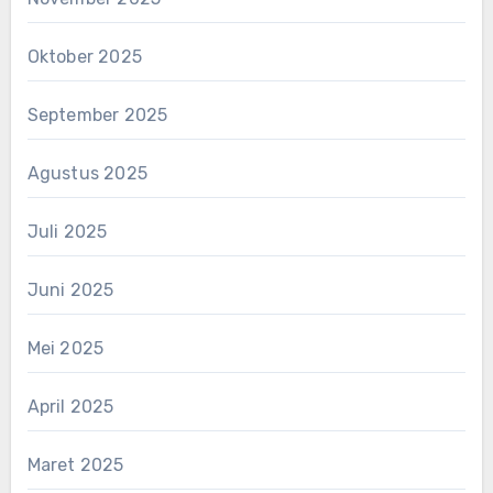
Oktober 2025
September 2025
Agustus 2025
Juli 2025
Juni 2025
Mei 2025
April 2025
Maret 2025