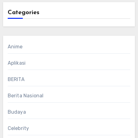
Categories
Anime
Aplikasi
BERITA
Berita Nasional
Budaya
Celebrity