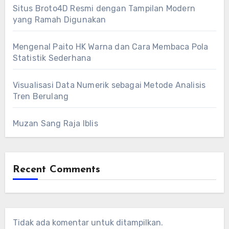
Situs Broto4D Resmi dengan Tampilan Modern
yang Ramah Digunakan
Mengenal Paito HK Warna dan Cara Membaca Pola
Statistik Sederhana
Visualisasi Data Numerik sebagai Metode Analisis
Tren Berulang
Muzan Sang Raja Iblis
Recent Comments
Tidak ada komentar untuk ditampilkan.