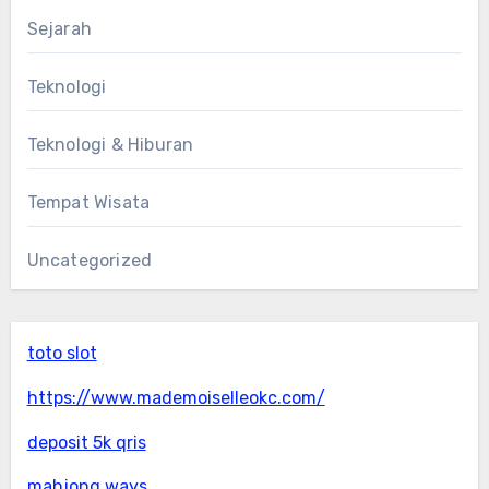
Sejarah
Teknologi
Teknologi & Hiburan
Tempat Wisata
Uncategorized
toto slot
https://www.mademoiselleokc.com/
deposit 5k qris
mahjong ways