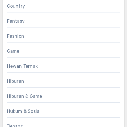
Country
Fantasy
Fashion
Game
Hewan Ternak
Hiburan
Hiburan & Game
Hukum & Sosial
Jepang