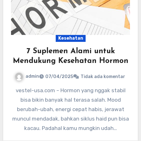
Kesehatan
7 Suplemen Alami untuk
Mendukung Kesehatan Hormon
admin
07/04/2025
Tidak ada komentar
vestel-usa.com – Hormon yang nggak stabil
bisa bikin banyak hal terasa salah. Mood
berubah-ubah, energi cepat habis, jerawat
muncul mendadak, bahkan siklus haid pun bisa
kacau. Padahal kamu mungkin udah…