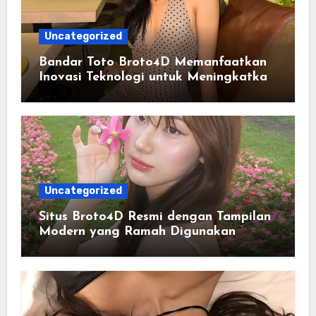
Uncategorized
Bandar Toto Broto4D Memanfaatkan
Inovasi Teknologi untuk Meningkatkan
Kenyamanan Pengguna
Uncategorized
Situs Broto4D Resmi dengan Tampilan
Modern yang Ramah Digunakan