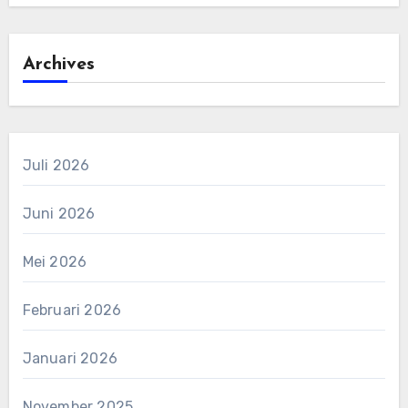
Archives
Juli 2026
Juni 2026
Mei 2026
Februari 2026
Januari 2026
November 2025