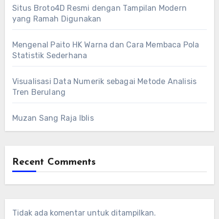
Situs Broto4D Resmi dengan Tampilan Modern
yang Ramah Digunakan
Mengenal Paito HK Warna dan Cara Membaca Pola
Statistik Sederhana
Visualisasi Data Numerik sebagai Metode Analisis
Tren Berulang
Muzan Sang Raja Iblis
Recent Comments
Tidak ada komentar untuk ditampilkan.