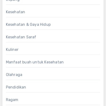
Kesehatan
Kesehatan & Gaya Hidup
Kesehatan Saraf
Kuliner
Manfaat buah untuk Kesehatan
Olahraga
Pendidikan
Ragam