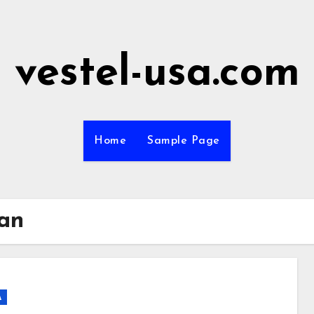
vestel-usa.com
Home
Sample Page
aan
A