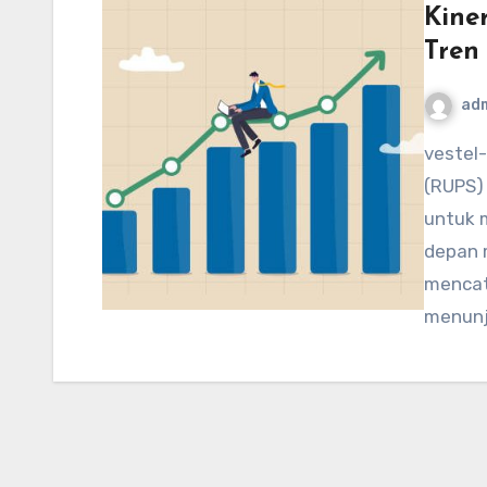
Kine
Tren
ad
vestel-usa.com – Rapat Umum Pemegang Saham
(RUPS)
untuk 
depan m
mencat
menun