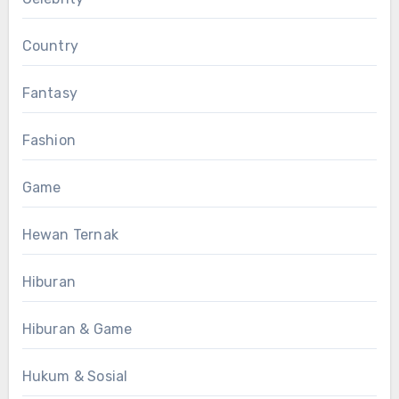
Country
Fantasy
Fashion
Game
Hewan Ternak
Hiburan
Hiburan & Game
Hukum & Sosial