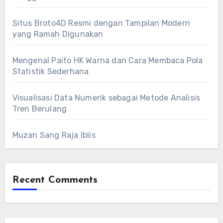
Situs Broto4D Resmi dengan Tampilan Modern
yang Ramah Digunakan
Mengenal Paito HK Warna dan Cara Membaca Pola
Statistik Sederhana
Visualisasi Data Numerik sebagai Metode Analisis
Tren Berulang
Muzan Sang Raja Iblis
Recent Comments