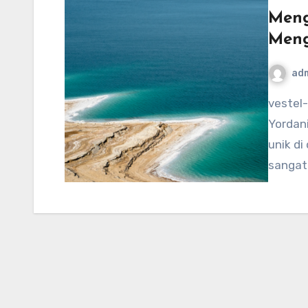
Meng
Meng
ad
vestel-usa.com – Laut Mati, yang terletak di antara
Yordani
unik di
sangat