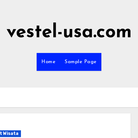
vestel-usa.com
Home
Sample Page
t Wisata