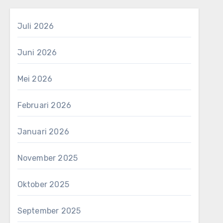
Juli 2026
Juni 2026
Mei 2026
Februari 2026
Januari 2026
November 2025
Oktober 2025
September 2025