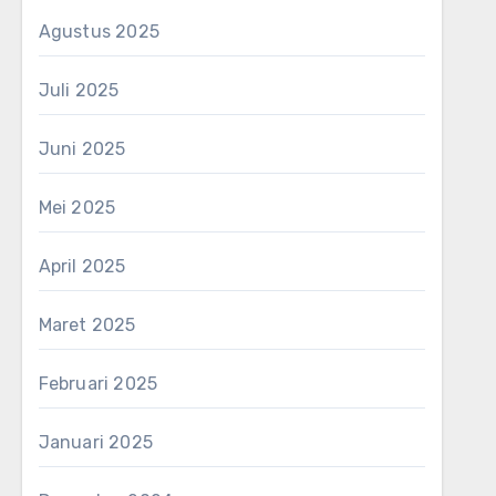
Agustus 2025
Juli 2025
Juni 2025
Mei 2025
April 2025
Maret 2025
Februari 2025
Januari 2025