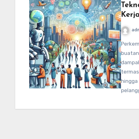
Tekn
Kerj
ad
Perkembangan teknologi TRISULA 88 kecerdasan
buatan 
dampak
termasu
hingga
pelang