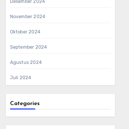
Desember 2024
November 2024
Oktober 2024
September 2024
Agustus 2024
Juli 2024
Categories