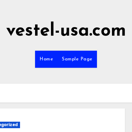
vestel-usa.com
Home
Sample Page
egorized