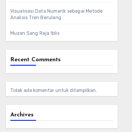
Visualisasi Data Numerik sebagai Metode
Analisis Tren Berulang
Muzan Sang Raja Iblis
Recent Comments
Tidak ada komentar untuk ditampilkan.
Archives