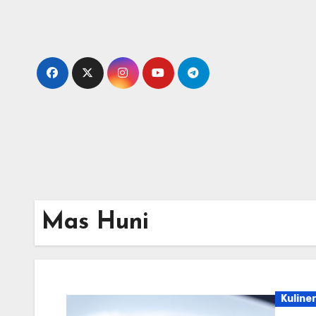
Skip
to
content
Mas Huni
Kuline