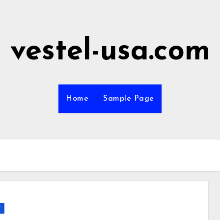
vestel-usa.com
Home
Sample Page
r