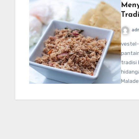
Meny
Trad
ad
vestel-usa.com – Maladewa, terkenal dengan pantai-
pantain
tradisi
hidanga
Malade