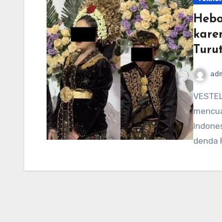
Hebo
kare
Turut
ad
VESTEL-USA.COM – Kasus pernikahan dini kembali
mencuat
Indones
denda 