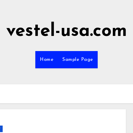
vestel-usa.com
Home
Sample Page
r