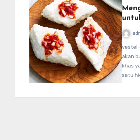
Meng
untu
ad
vestel-usa.com – Sri Lanka, sebuah pulau yang kaya
akan bu
khas ya
satu hi