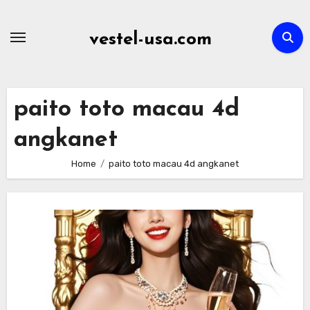
Skip
to
vestel-usa.com
content
paito toto macau 4d
angkanet
Home
paito toto macau 4d angkanet