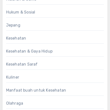
Hukum & Sosial
Jepang
Kesehatan
Kesehatan & Gaya Hidup
Kesehatan Saraf
Kuliner
Manfaat buah untuk Kesehatan
Olahraga