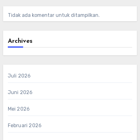
Tidak ada komentar untuk ditampilkan.
Archives
Juli 2026
Juni 2026
Mei 2026
Februari 2026