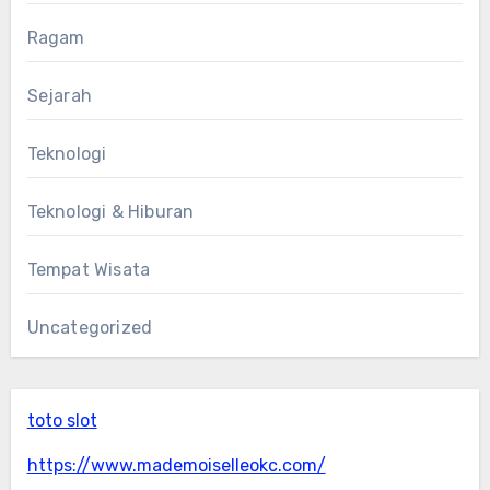
Ragam
Sejarah
Teknologi
Teknologi & Hiburan
Tempat Wisata
Uncategorized
toto slot
https://www.mademoiselleokc.com/