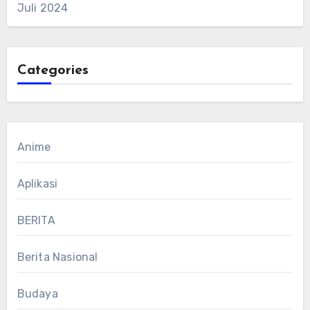
Juli 2024
Categories
Anime
Aplikasi
BERITA
Berita Nasional
Budaya