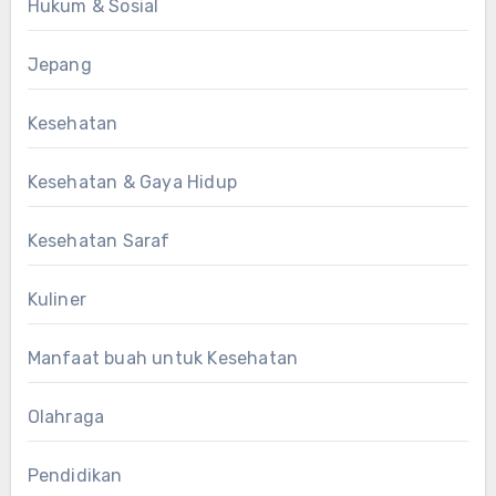
Hukum & Sosial
Jepang
Kesehatan
Kesehatan & Gaya Hidup
Kesehatan Saraf
Kuliner
Manfaat buah untuk Kesehatan
Olahraga
Pendidikan