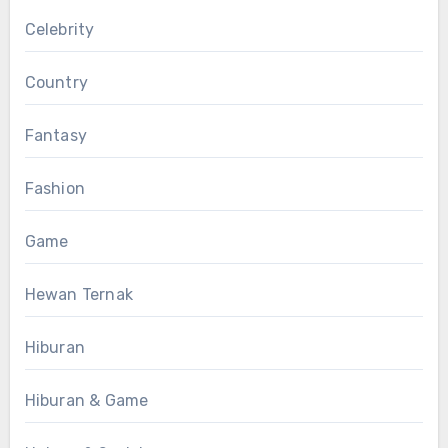
Celebrity
Country
Fantasy
Fashion
Game
Hewan Ternak
Hiburan
Hiburan & Game