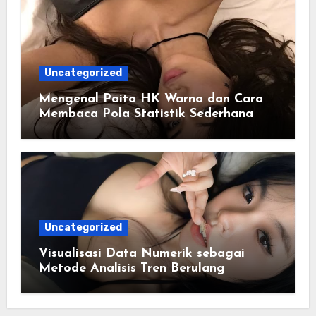
Uncategorized
Mengenal Paito HK Warna dan Cara
Membaca Pola Statistik Sederhana
Uncategorized
Visualisasi Data Numerik sebagai
Metode Analisis Tren Berulang