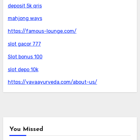
deposit 5k qris
mahjong ways
https://famous-lounge.com/
slot gacor 777
Slot bonus 100
slot depo 10k
https://yavaayurveda.com/about-us/
You Missed