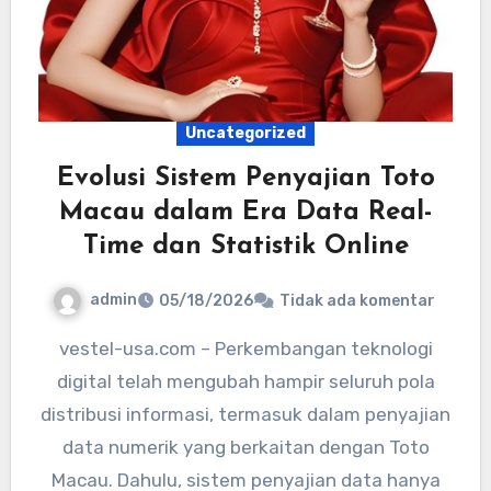
Uncategorized
Evolusi Sistem Penyajian Toto
Macau dalam Era Data Real-
Time dan Statistik Online
admin
05/18/2026
Tidak ada komentar
vestel-usa.com – Perkembangan teknologi
digital telah mengubah hampir seluruh pola
distribusi informasi, termasuk dalam penyajian
data numerik yang berkaitan dengan Toto
Macau. Dahulu, sistem penyajian data hanya