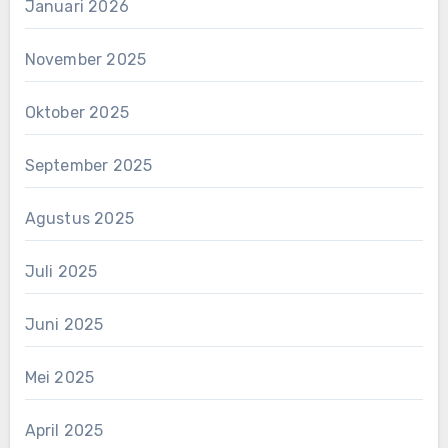
Januari 2026
November 2025
Oktober 2025
September 2025
Agustus 2025
Juli 2025
Juni 2025
Mei 2025
April 2025