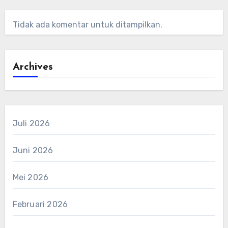
Tidak ada komentar untuk ditampilkan.
Archives
Juli 2026
Juni 2026
Mei 2026
Februari 2026