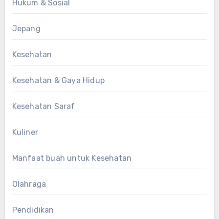
Hukum & Sosial
Jepang
Kesehatan
Kesehatan & Gaya Hidup
Kesehatan Saraf
Kuliner
Manfaat buah untuk Kesehatan
Olahraga
Pendidikan