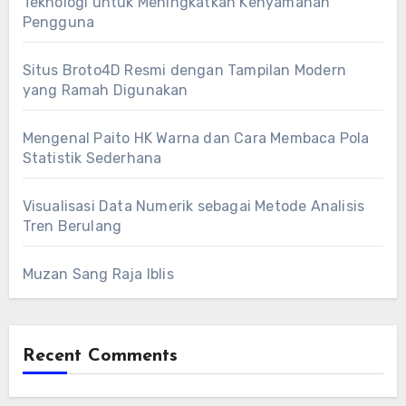
Teknologi untuk Meningkatkan Kenyamanan
Pengguna
Situs Broto4D Resmi dengan Tampilan Modern
yang Ramah Digunakan
Mengenal Paito HK Warna dan Cara Membaca Pola
Statistik Sederhana
Visualisasi Data Numerik sebagai Metode Analisis
Tren Berulang
Muzan Sang Raja Iblis
Recent Comments