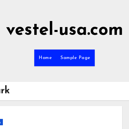
vestel-usa.com
Home
Sample Page
rk
A