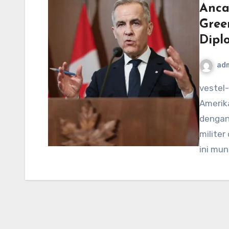
Anca
Gree
Dipl
ad
vestel-usa.com – Donald Trump, mantan Presiden
Amerika
dengan
milite
ini mu