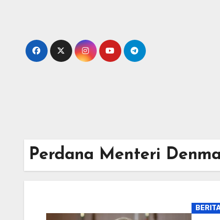
Skip
to
content
Perdana Menteri Denma
BERIT