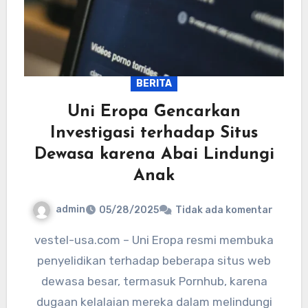
BERITA
Uni Eropa Gencarkan
Investigasi terhadap Situs
Dewasa karena Abai Lindungi
Anak
admin
05/28/2025
Tidak ada komentar
vestel-usa.com – Uni Eropa resmi membuka
penyelidikan terhadap beberapa situs web
dewasa besar, termasuk Pornhub, karena
dugaan kelalaian mereka dalam melindungi