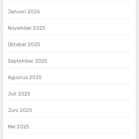
Januari 2026
November 2025
Oktober 2025
September 2025
Agustus 2025
Juli 2025
Juni 2025
Mei 2025