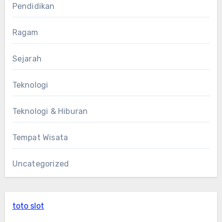
Pendidikan
Ragam
Sejarah
Teknologi
Teknologi & Hiburan
Tempat Wisata
Uncategorized
toto slot