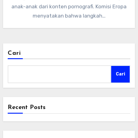
anak-anak dari konten pornografi. Komisi Eropa
menyatakan bahwa langkah…
Cari
Cari
Recent Posts