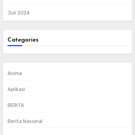
Juli 2024
Categories
Anime
Aplikasi
BERITA
Berita Nasional