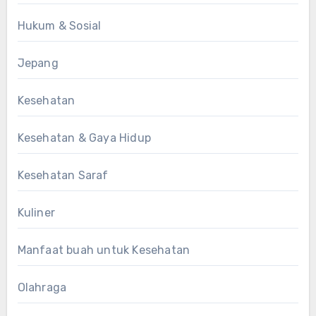
Hukum & Sosial
Jepang
Kesehatan
Kesehatan & Gaya Hidup
Kesehatan Saraf
Kuliner
Manfaat buah untuk Kesehatan
Olahraga