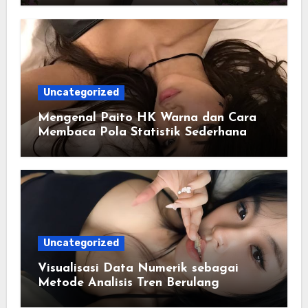
Uncategorized
Mengenal Paito HK Warna dan Cara
Membaca Pola Statistik Sederhana
Uncategorized
Visualisasi Data Numerik sebagai
Metode Analisis Tren Berulang