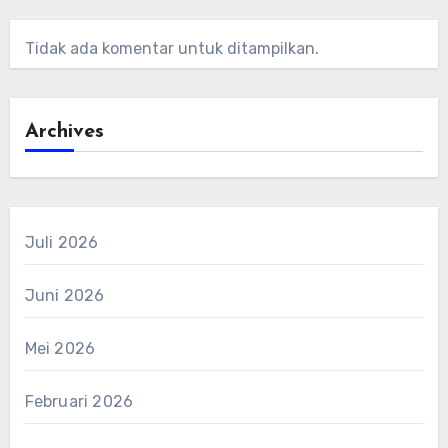
Tidak ada komentar untuk ditampilkan.
Archives
Juli 2026
Juni 2026
Mei 2026
Februari 2026