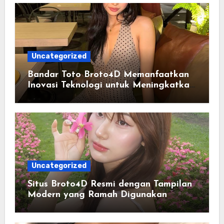
Uncategorized
Bandar Toto Broto4D Memanfaatkan
Inovasi Teknologi untuk Meningkatkan
Kenyamanan Pengguna
Uncategorized
Situs Broto4D Resmi dengan Tampilan
Modern yang Ramah Digunakan