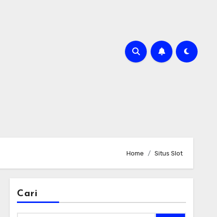
Home
Situs Slot
Cari