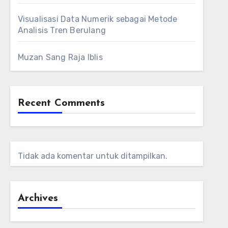
Visualisasi Data Numerik sebagai Metode
Analisis Tren Berulang
Muzan Sang Raja Iblis
Recent Comments
Tidak ada komentar untuk ditampilkan.
Archives