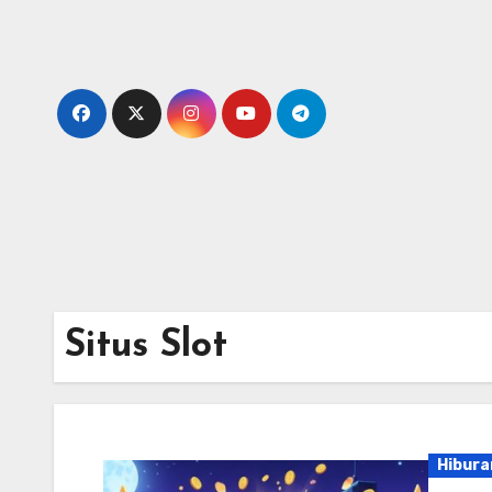
Skip
to
content
Situs Slot
Hibura