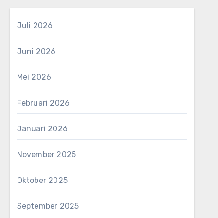
Juli 2026
Juni 2026
Mei 2026
Februari 2026
Januari 2026
November 2025
Oktober 2025
September 2025