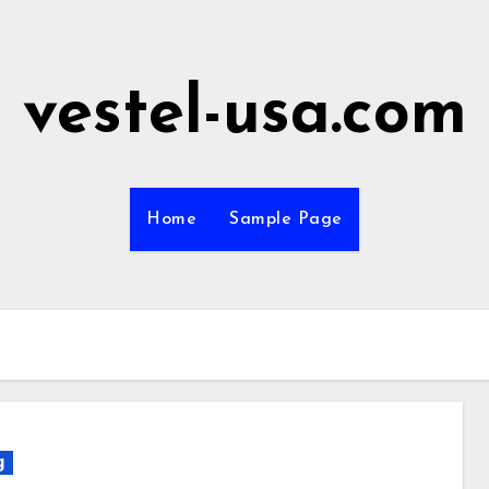
vestel-usa.com
Home
Sample Page
g