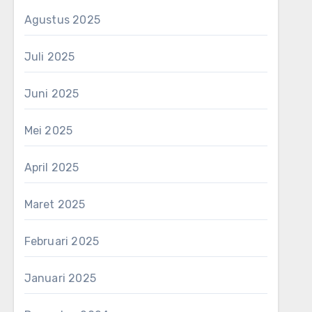
Agustus 2025
Juli 2025
Juni 2025
Mei 2025
April 2025
Maret 2025
Februari 2025
Januari 2025