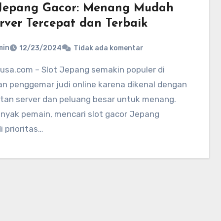
 Jepang Gacor: Menang Mudah
erver Tercepat dan Terbaik
min
12/23/2024
Tidak ada komentar
an penggemar judi online karena dikenal dengan
tan server dan peluang besar untuk menang.
anyak pemain, mencari slot gacor Jepang
 prioritas…