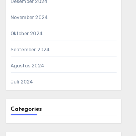
Desember 2024
November 2024
Oktober 2024
September 2024
Agustus 2024
Juli 2024
Categories