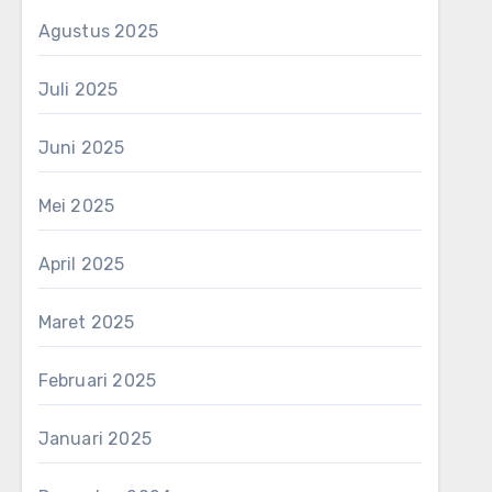
Agustus 2025
Juli 2025
Juni 2025
Mei 2025
April 2025
Maret 2025
Februari 2025
Januari 2025