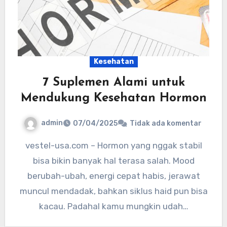
Kesehatan
7 Suplemen Alami untuk
Mendukung Kesehatan Hormon
admin
07/04/2025
Tidak ada komentar
vestel-usa.com – Hormon yang nggak stabil
bisa bikin banyak hal terasa salah. Mood
berubah-ubah, energi cepat habis, jerawat
muncul mendadak, bahkan siklus haid pun bisa
kacau. Padahal kamu mungkin udah…