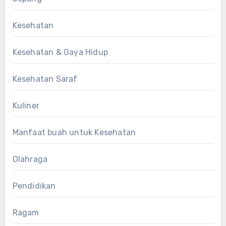
Kesehatan
Kesehatan & Gaya Hidup
Kesehatan Saraf
Kuliner
Manfaat buah untuk Kesehatan
Olahraga
Pendidikan
Ragam