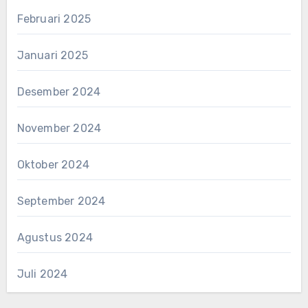
Februari 2025
Januari 2025
Desember 2024
November 2024
Oktober 2024
September 2024
Agustus 2024
Juli 2024