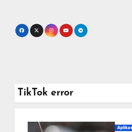
Skip
to
content
TikTok error
Aplikas