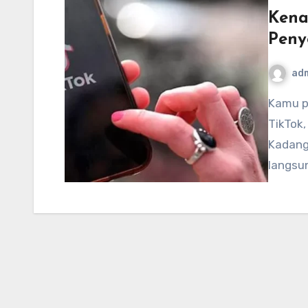
Kena
Peny
ad
Kamu pernah nggak sih lagi semangat mau buka
TikTok,
Kadang
langsun