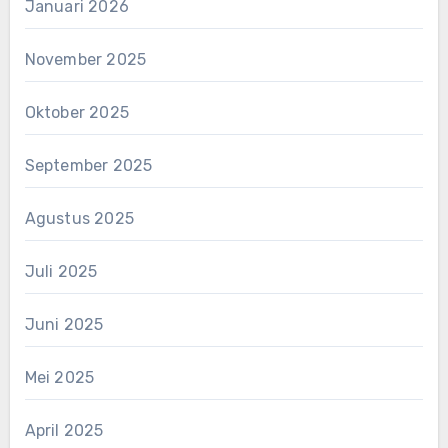
Januari 2026
November 2025
Oktober 2025
September 2025
Agustus 2025
Juli 2025
Juni 2025
Mei 2025
April 2025