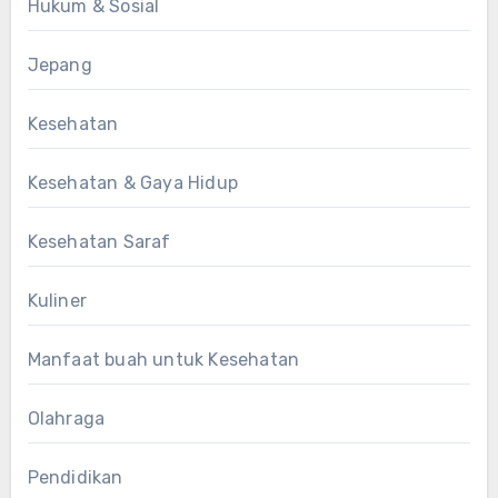
Hukum & Sosial
Jepang
Kesehatan
Kesehatan & Gaya Hidup
Kesehatan Saraf
Kuliner
Manfaat buah untuk Kesehatan
Olahraga
Pendidikan