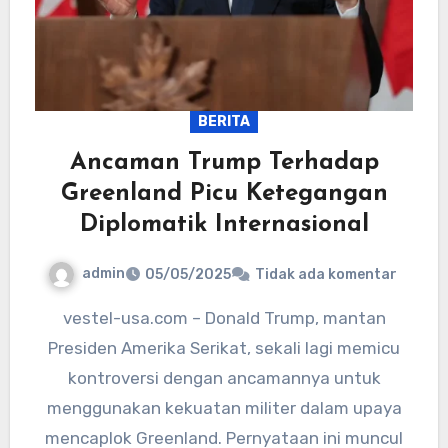
BERITA
Ancaman Trump Terhadap
Greenland Picu Ketegangan
Diplomatik Internasional
admin
05/05/2025
Tidak ada komentar
vestel-usa.com – Donald Trump, mantan
Presiden Amerika Serikat, sekali lagi memicu
kontroversi dengan ancamannya untuk
menggunakan kekuatan militer dalam upaya
mencaplok Greenland. Pernyataan ini muncul