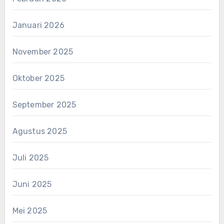
Januari 2026
November 2025
Oktober 2025
September 2025
Agustus 2025
Juli 2025
Juni 2025
Mei 2025