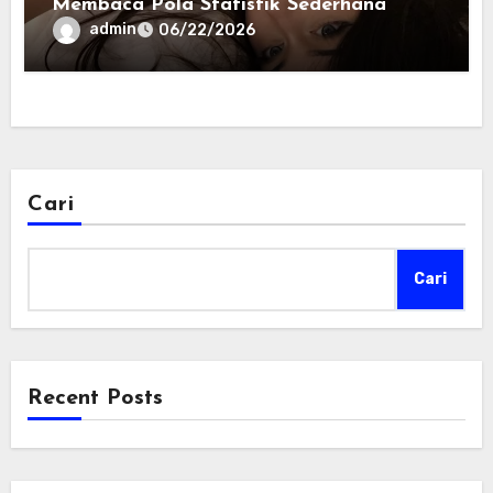
Membaca Pola Statistik Sederhana
admin
06/22/2026
Cari
Cari
Recent Posts