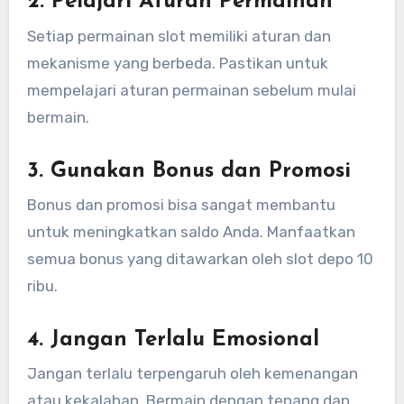
2. Pelajari Aturan Permainan
Setiap permainan slot memiliki aturan dan
mekanisme yang berbeda. Pastikan untuk
mempelajari aturan permainan sebelum mulai
bermain.
3. Gunakan Bonus dan Promosi
Bonus dan promosi bisa sangat membantu
untuk meningkatkan saldo Anda. Manfaatkan
semua bonus yang ditawarkan oleh slot depo 10
ribu.
4. Jangan Terlalu Emosional
Jangan terlalu terpengaruh oleh kemenangan
atau kekalahan. Bermain dengan tenang dan