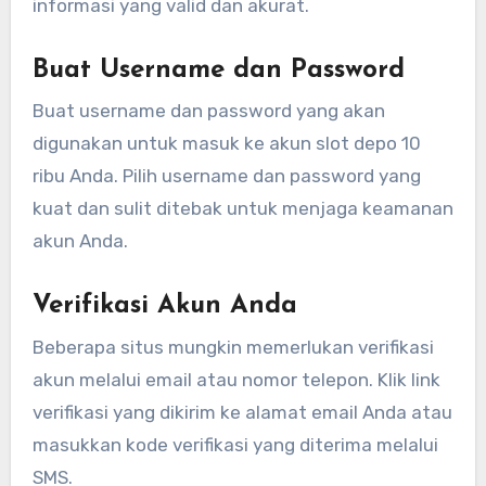
informasi yang valid dan akurat.
Buat Username dan Password
Buat username dan password yang akan
digunakan untuk masuk ke akun slot depo 10
ribu Anda. Pilih username dan password yang
kuat dan sulit ditebak untuk menjaga keamanan
akun Anda.
Verifikasi Akun Anda
Beberapa situs mungkin memerlukan verifikasi
akun melalui email atau nomor telepon. Klik link
verifikasi yang dikirim ke alamat email Anda atau
masukkan kode verifikasi yang diterima melalui
SMS.