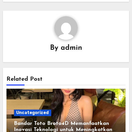
By
admin
Related Post
Uncategorized
Bandar Toto Broto4D Memanfaatkan
Inovasi Teknologi untuk Meningkatkan