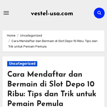
Skip
to
vestel-usa.com
content
Home
Uncategorized
Cara Mendaftar dan Bermain di Slot Depo 10 Ribu: Tips dan
Trik untuk Pemain Pemula
Uncategorized
Cara Mendaftar dan
Bermain di Slot Depo 10
Ribu: Tips dan Trik untuk
Pemain Pemula