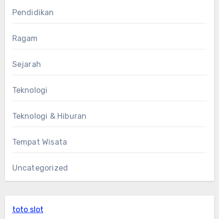
Pendidikan
Ragam
Sejarah
Teknologi
Teknologi & Hiburan
Tempat Wisata
Uncategorized
toto slot