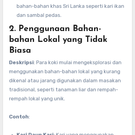
bahan-bahan khas Sri Lanka seperti kari ikan
dan sambal pedas.
2. Penggunaan Bahan-
bahan Lokal yang Tidak
Biasa
Deskripsi
: Para koki mulai mengeksplorasi dan
menggunakan bahan-bahan lokal yang kurang
dikenal atau jarang digunakan dalam masakan
tradisional, seperti tanaman liar dan rempah-
rempah lokal yang unik.
Contoh
:
Kari Daun Kari
: Kari yang menggunakan