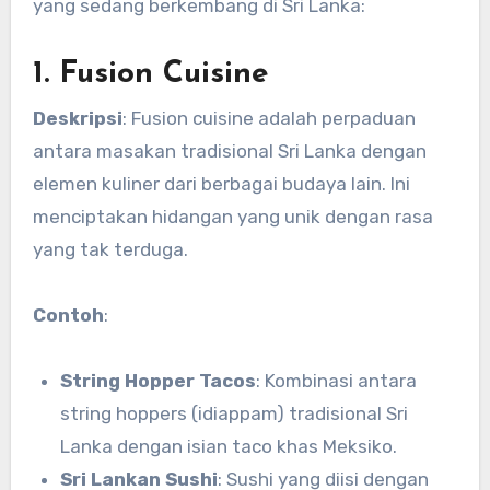
yang sedang berkembang di Sri Lanka:
1. Fusion Cuisine
Deskripsi
: Fusion cuisine adalah perpaduan
antara masakan tradisional Sri Lanka dengan
elemen kuliner dari berbagai budaya lain. Ini
menciptakan hidangan yang unik dengan rasa
yang tak terduga.
Contoh
:
String Hopper Tacos
: Kombinasi antara
string hoppers (idiappam) tradisional Sri
Lanka dengan isian taco khas Meksiko.
Sri Lankan Sushi
: Sushi yang diisi dengan