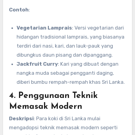
Contoh
:
Vegetarian Lamprais
: Versi vegetarian dari
hidangan tradisional lamprais, yang biasanya
terdiri dari nasi, kari, dan lauk-pauk yang
dibungkus daun pisang dan dipanggang.
Jackfruit Curry
: Kari yang dibuat dengan
nangka muda sebagai pengganti daging,
diberi bumbu rempah-rempah khas Sri Lanka.
4. Penggunaan Teknik
Memasak Modern
Deskripsi
: Para koki di Sri Lanka mulai
mengadopsi teknik memasak modern seperti