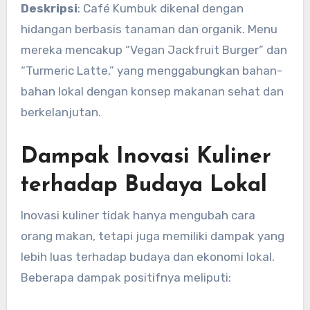
Deskripsi
: Café Kumbuk dikenal dengan
hidangan berbasis tanaman dan organik. Menu
mereka mencakup “Vegan Jackfruit Burger” dan
“Turmeric Latte,” yang menggabungkan bahan-
bahan lokal dengan konsep makanan sehat dan
berkelanjutan.
Dampak Inovasi Kuliner
terhadap Budaya Lokal
Inovasi kuliner tidak hanya mengubah cara
orang makan, tetapi juga memiliki dampak yang
lebih luas terhadap budaya dan ekonomi lokal.
Beberapa dampak positifnya meliputi: