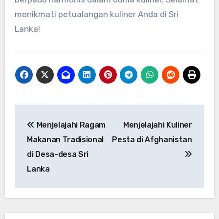
menikmati petualangan kuliner Anda di Sri
Lanka!
Navigasi
Menjelajahi Ragam
Menjelajahi Kuliner
pos
Makanan Tradisional
Pesta di Afghanistan
di Desa-desa Sri
Lanka