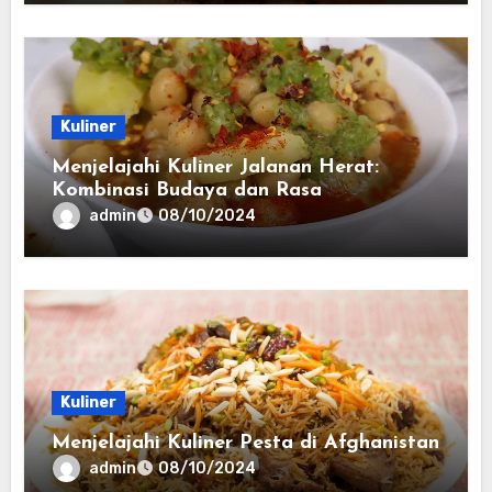
Kuliner
Menjelajahi Kuliner Jalanan Herat:
Kombinasi Budaya dan Rasa
admin
08/10/2024
Kuliner
Menjelajahi Kuliner Pesta di Afghanistan
admin
08/10/2024