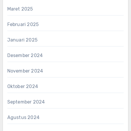
Maret 2025
Februari 2025
Januari 2025
Desember 2024
November 2024
Oktober 2024
September 2024
Agustus 2024