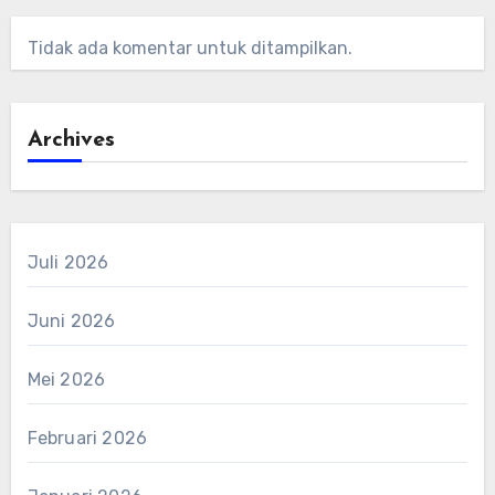
Tidak ada komentar untuk ditampilkan.
Archives
Juli 2026
Juni 2026
Mei 2026
Februari 2026