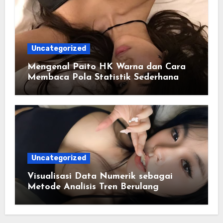
Uncategorized
Mengenal Paito HK Warna dan Cara
Membaca Pola Statistik Sederhana
Uncategorized
Visualisasi Data Numerik sebagai
Metode Analisis Tren Berulang