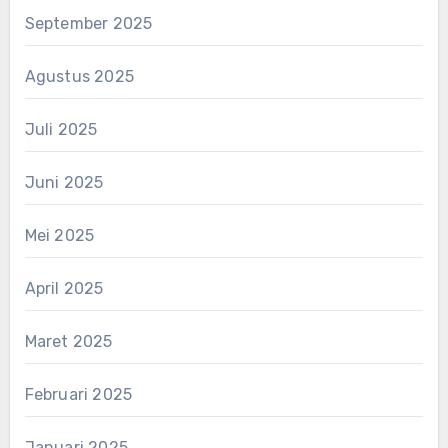
September 2025
Agustus 2025
Juli 2025
Juni 2025
Mei 2025
April 2025
Maret 2025
Februari 2025
Januari 2025