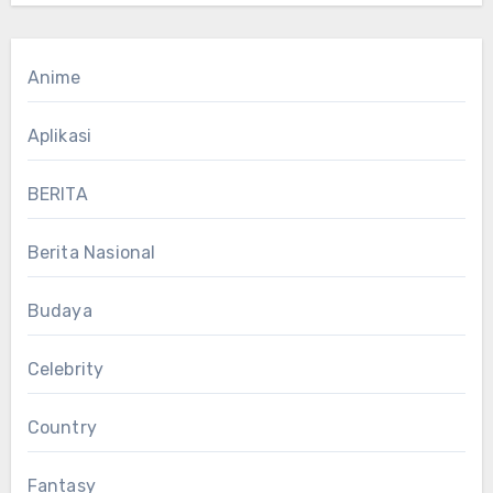
Anime
Aplikasi
BERITA
Berita Nasional
Budaya
Celebrity
Country
Fantasy