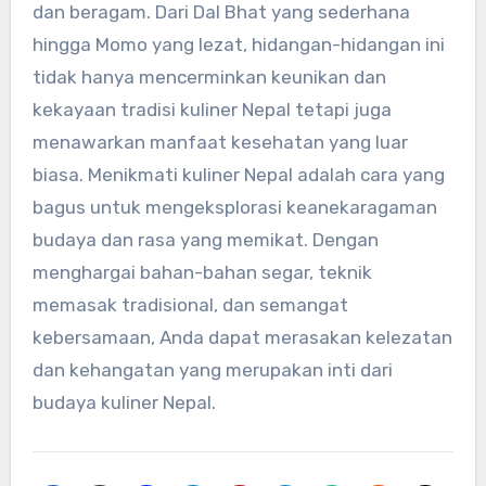
dan beragam. Dari Dal Bhat yang sederhana
hingga Momo yang lezat, hidangan-hidangan ini
tidak hanya mencerminkan keunikan dan
kekayaan tradisi kuliner Nepal tetapi juga
menawarkan manfaat kesehatan yang luar
biasa. Menikmati kuliner Nepal adalah cara yang
bagus untuk mengeksplorasi keanekaragaman
budaya dan rasa yang memikat. Dengan
menghargai bahan-bahan segar, teknik
memasak tradisional, dan semangat
kebersamaan, Anda dapat merasakan kelezatan
dan kehangatan yang merupakan inti dari
budaya kuliner Nepal.