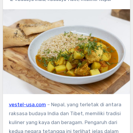
vestel-usa.com
– Nepal, yang terletak di antara
raksasa budaya India dan Tibet, memiliki tradisi
kuliner yang kaya dan beragam. Pengaruh dari
kedua negara tetangga ini terlihat jelas dalam