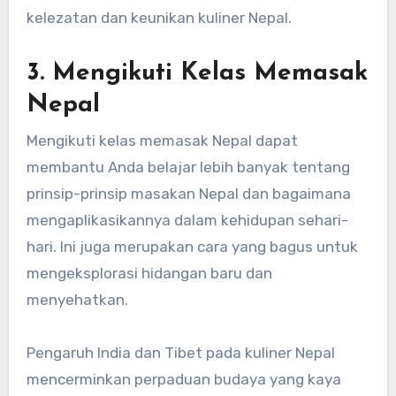
kelezatan dan keunikan kuliner Nepal.
3. Mengikuti Kelas Memasak
Nepal
Mengikuti kelas memasak Nepal dapat
membantu Anda belajar lebih banyak tentang
prinsip-prinsip masakan Nepal dan bagaimana
mengaplikasikannya dalam kehidupan sehari-
hari. Ini juga merupakan cara yang bagus untuk
mengeksplorasi hidangan baru dan
menyehatkan.
Pengaruh India dan Tibet pada kuliner Nepal
mencerminkan perpaduan budaya yang kaya