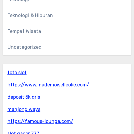
Teknologi & Hiburan
Tempat Wisata
Uncategorized
toto slot
https://www.mademoiselleokc.com/
deposit 5k qris
mahjong ways
https://famous-lounge.com/
slot gacor 777