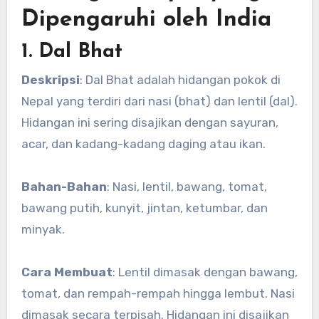
Dipengaruhi oleh India
1. Dal Bhat
Deskripsi
: Dal Bhat adalah hidangan pokok di
Nepal yang terdiri dari nasi (bhat) dan lentil (dal).
Hidangan ini sering disajikan dengan sayuran,
acar, dan kadang-kadang daging atau ikan.
Bahan-Bahan
: Nasi, lentil, bawang, tomat,
bawang putih, kunyit, jintan, ketumbar, dan
minyak.
Cara Membuat
: Lentil dimasak dengan bawang,
tomat, dan rempah-rempah hingga lembut. Nasi
dimasak secara terpisah. Hidangan ini disajikan