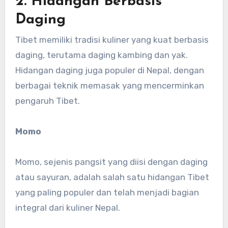
2. Hidangan Berbasis
Daging
Tibet memiliki tradisi kuliner yang kuat berbasis
daging, terutama daging kambing dan yak.
Hidangan daging juga populer di Nepal, dengan
berbagai teknik memasak yang mencerminkan
pengaruh Tibet.
Momo
Momo, sejenis pangsit yang diisi dengan daging
atau sayuran, adalah salah satu hidangan Tibet
yang paling populer dan telah menjadi bagian
integral dari kuliner Nepal.