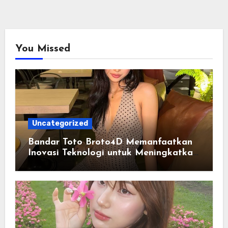
You Missed
Uncategorized
Bandar Toto Broto4D Memanfaatkan
Inovasi Teknologi untuk Meningkatkan
Kenyamanan Pengguna