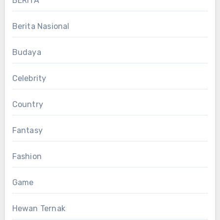
BERITA
Berita Nasional
Budaya
Celebrity
Country
Fantasy
Fashion
Game
Hewan Ternak