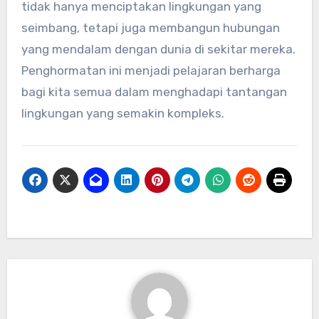
tidak hanya menciptakan lingkungan yang
seimbang, tetapi juga membangun hubungan
yang mendalam dengan dunia di sekitar mereka.
Penghormatan ini menjadi pelajaran berharga
bagi kita semua dalam menghadapi tantangan
lingkungan yang semakin kompleks.