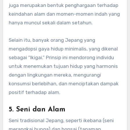
juga merupakan bentuk penghargaan terhadap
keindahan alam dan momen-momen indah yang
hanya muncul sekali dalam setahun.
Selain itu, banyak orang Jepang yang
mengadopsi gaya hidup minimalis, yang dikenal
sebagai “Ikigai.” Prinsip ini mendorong individu
untuk menemukan tujuan hidup yang harmonis
dengan lingkungan mereka, mengurangi
konsumsi berlebihan, dan menciptakan dampak
positif terhadap alam.
5.
Seni dan Alam
Seni tradisional Jepang, seperti ikebana (seni
merangkai bunga) dan bonsai (tanaman