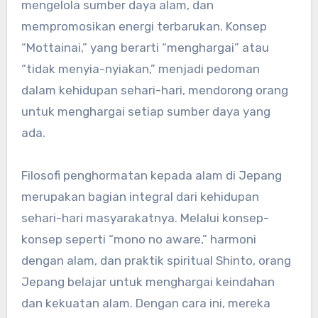
mengelola sumber daya alam, dan
mempromosikan energi terbarukan. Konsep
“Mottainai,” yang berarti “menghargai” atau
“tidak menyia-nyiakan,” menjadi pedoman
dalam kehidupan sehari-hari, mendorong orang
untuk menghargai setiap sumber daya yang
ada.
Filosofi penghormatan kepada alam di Jepang
merupakan bagian integral dari kehidupan
sehari-hari masyarakatnya. Melalui konsep-
konsep seperti “mono no aware,” harmoni
dengan alam, dan praktik spiritual Shinto, orang
Jepang belajar untuk menghargai keindahan
dan kekuatan alam. Dengan cara ini, mereka