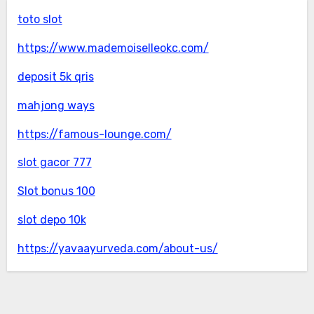
toto slot
https://www.mademoiselleokc.com/
deposit 5k qris
mahjong ways
https://famous-lounge.com/
slot gacor 777
Slot bonus 100
slot depo 10k
https://yavaayurveda.com/about-us/