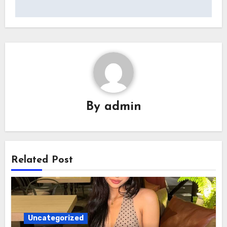
By
admin
Related Post
Uncategorized