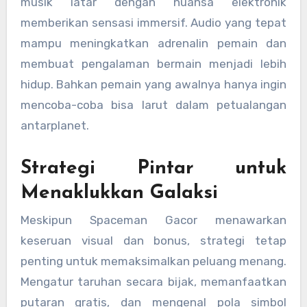
musik latar dengan nuansa elektronik
memberikan sensasi immersif. Audio yang tepat
mampu meningkatkan adrenalin pemain dan
membuat pengalaman bermain menjadi lebih
hidup. Bahkan pemain yang awalnya hanya ingin
mencoba-coba bisa larut dalam petualangan
antarplanet.
Strategi Pintar untuk
Menaklukkan Galaksi
Meskipun Spaceman Gacor menawarkan
keseruan visual dan bonus, strategi tetap
penting untuk memaksimalkan peluang menang.
Mengatur taruhan secara bijak, memanfaatkan
putaran gratis, dan mengenal pola simbol