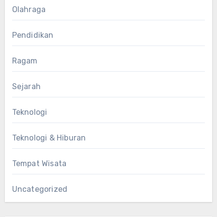
Olahraga
Pendidikan
Ragam
Sejarah
Teknologi
Teknologi & Hiburan
Tempat Wisata
Uncategorized