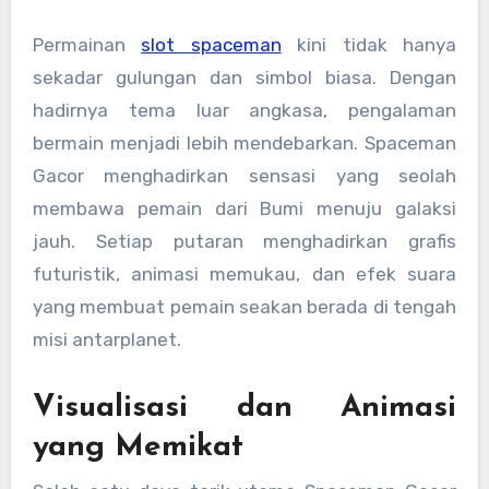
Permainan
slot spaceman
kini tidak hanya
sekadar gulungan dan simbol biasa. Dengan
hadirnya tema luar angkasa, pengalaman
bermain menjadi lebih mendebarkan. Spaceman
Gacor menghadirkan sensasi yang seolah
membawa pemain dari Bumi menuju galaksi
jauh. Setiap putaran menghadirkan grafis
futuristik, animasi memukau, dan efek suara
yang membuat pemain seakan berada di tengah
misi antarplanet.
Visualisasi dan Animasi
yang Memikat