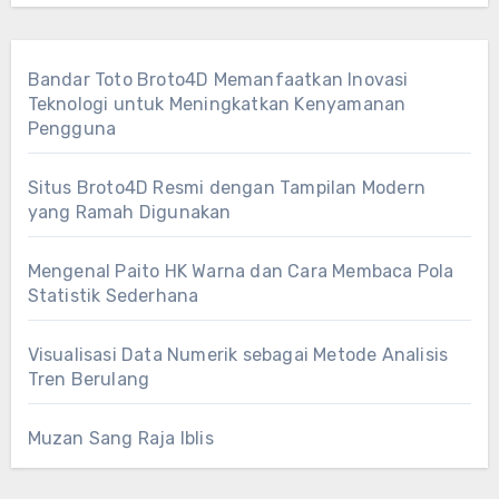
Bandar Toto Broto4D Memanfaatkan Inovasi
Teknologi untuk Meningkatkan Kenyamanan
Pengguna
Situs Broto4D Resmi dengan Tampilan Modern
yang Ramah Digunakan
Mengenal Paito HK Warna dan Cara Membaca Pola
Statistik Sederhana
Visualisasi Data Numerik sebagai Metode Analisis
Tren Berulang
Muzan Sang Raja Iblis