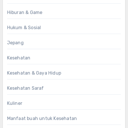
Hiburan & Game
Hukum & Sosial
Jepang
Kesehatan
Kesehatan & Gaya Hidup
Kesehatan Saraf
Kuliner
Manfaat buah untuk Kesehatan