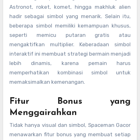
Astronot, roket, komet, hingga makhluk alien
hadir sebagai simbol yang menarik. Selain itu,
beberapa simbol memiliki kemampuan khusus,
seperti memicu putaran gratis atau
mengaktifkan multiplier. Keberadaan simbol
interaktif ini membuat strategi bermain menjadi
lebih dinamis, karena pemain harus
memperhatikan kombinasi simbol untuk
memaksimalkan kemenangan.
Fitur Bonus yang
Menggairahkan
Tidak hanya visual dan simbol, Spaceman Gacor
menawarkan fitur bonus yang membuat setiap