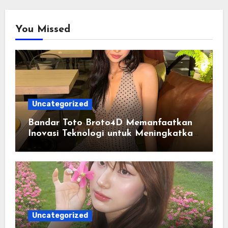
You Missed
Uncategorized
Bandar Toto Broto4D Memanfaatkan
Inovasi Teknologi untuk Meningkatkan
Kenyamanan Pengguna
Uncategorized