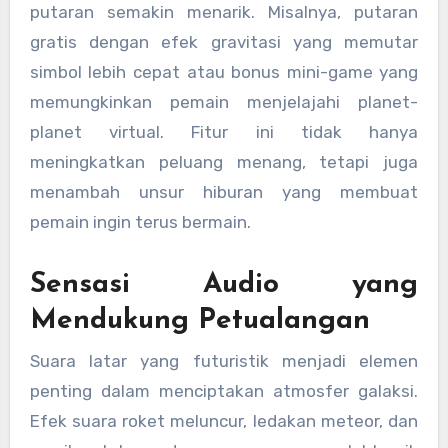
putaran semakin menarik. Misalnya, putaran
gratis dengan efek gravitasi yang memutar
simbol lebih cepat atau bonus mini-game yang
memungkinkan pemain menjelajahi planet-
planet virtual. Fitur ini tidak hanya
meningkatkan peluang menang, tetapi juga
menambah unsur hiburan yang membuat
pemain ingin terus bermain.
Sensasi Audio yang
Mendukung Petualangan
Suara latar yang futuristik menjadi elemen
penting dalam menciptakan atmosfer galaksi.
Efek suara roket meluncur, ledakan meteor, dan