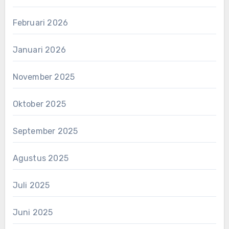
Februari 2026
Januari 2026
November 2025
Oktober 2025
September 2025
Agustus 2025
Juli 2025
Juni 2025