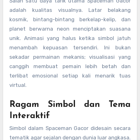
Salah satu daya tarik utama Spaceman Gacor
adalah kualitas visualnya. Latar belakang
kosmik, bintang-bintang berkelap-kelip, dan
planet berwarna neon menciptakan suasana
unik. Animasi yang halus ketika simbol jatuh
menambah kepuasan tersendiri. Ini bukan
sekadar permainan mekanis; visualisasi yang
canggih membuat pemain lebih betah dan
terlibat emosional setiap kali menarik tuas
virtual.
Ragam Simbol dan Tema
Interaktif
Simbol dalam Spaceman Gacor didesain secara
tematik agar sejalan dengan dunia luar angkasa.