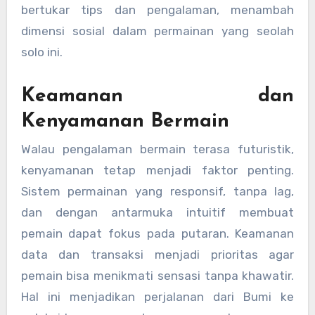
bertukar tips dan pengalaman, menambah
dimensi sosial dalam permainan yang seolah
solo ini.
Keamanan dan
Kenyamanan Bermain
Walau pengalaman bermain terasa futuristik,
kenyamanan tetap menjadi faktor penting.
Sistem permainan yang responsif, tanpa lag,
dan dengan antarmuka intuitif membuat
pemain dapat fokus pada putaran. Keamanan
data dan transaksi menjadi prioritas agar
pemain bisa menikmati sensasi tanpa khawatir.
Hal ini menjadikan perjalanan dari Bumi ke