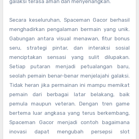
galaksi terasa aman dan menyenangkan.
Secara keseluruhan, Spaceman Gacor berhasil
menghadirkan pengalaman bermain yang unik.
Gabungan antara visual menawan, fitur bonus
seru, strategi pintar, dan interaksi sosial
menciptakan sensasi yang sulit dilupakan.
Setiap putaran menjadi petualangan baru,
seolah pemain benar-benar menjelajahi galaksi.
Tidak heran jika permainan ini mampu memikat
pemain dari berbagai latar belakang, baik
pemula maupun veteran. Dengan tren game
bertema luar angkasa yang terus berkembang,
Spaceman Gacor menjadi contoh bagaimana
inovasi dapat mengubah persepsi slot