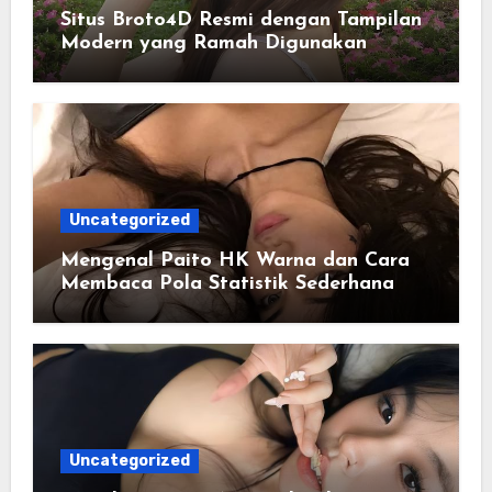
Situs Broto4D Resmi dengan Tampilan
Modern yang Ramah Digunakan
Uncategorized
Mengenal Paito HK Warna dan Cara
Membaca Pola Statistik Sederhana
Uncategorized