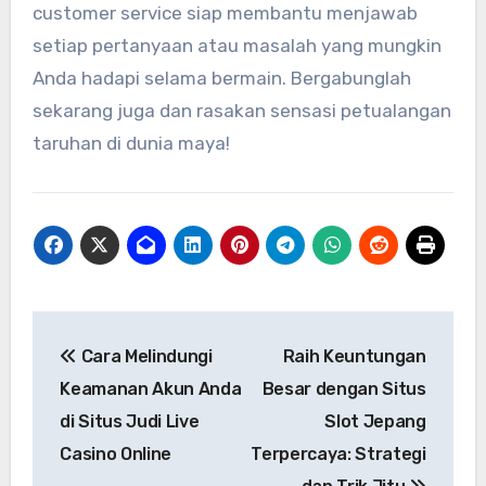
customer service siap membantu menjawab
setiap pertanyaan atau masalah yang mungkin
Anda hadapi selama bermain. Bergabunglah
sekarang juga dan rasakan sensasi petualangan
taruhan di dunia maya!
Navigasi
Cara Melindungi
Raih Keuntungan
pos
Keamanan Akun Anda
Besar dengan Situs
di Situs Judi Live
Slot Jepang
Casino Online
Terpercaya: Strategi