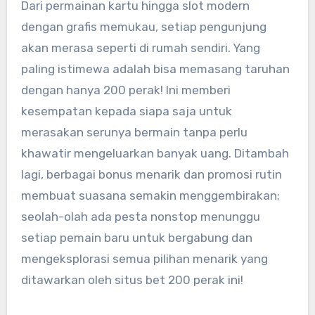
Dari permainan kartu hingga slot modern
dengan grafis memukau, setiap pengunjung
akan merasa seperti di rumah sendiri. Yang
paling istimewa adalah bisa memasang taruhan
dengan hanya 200 perak! Ini memberi
kesempatan kepada siapa saja untuk
merasakan serunya bermain tanpa perlu
khawatir mengeluarkan banyak uang. Ditambah
lagi, berbagai bonus menarik dan promosi rutin
membuat suasana semakin menggembirakan;
seolah-olah ada pesta nonstop menunggu
setiap pemain baru untuk bergabung dan
mengeksplorasi semua pilihan menarik yang
ditawarkan oleh situs bet 200 perak ini!