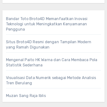
Bandar Toto Broto4D Memanfaatkan Inovasi
Teknologi untuk Meningkatkan Kenyamanan
Pengguna
Situs Broto4D Resmi dengan Tampilan Modern
yang Ramah Digunakan
Mengenal Paito HK Warna dan Cara Membaca Pola
Statistik Sederhana
Visualisasi Data Numerik sebagai Metode Analisis
Tren Berulang
Muzan Sang Raja Iblis