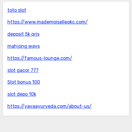
toto slot
https://www.mademoiselleokc.com/
deposit 5k qris
mahjong ways
https://famous-lounge.com/
slot gacor 777
Slot bonus 100
slot depo 10k
https://yavaayurveda.com/about-us/