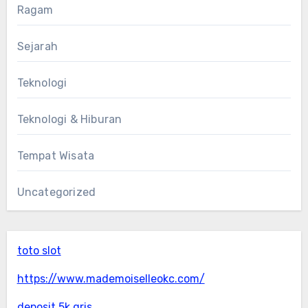
Ragam
Sejarah
Teknologi
Teknologi & Hiburan
Tempat Wisata
Uncategorized
toto slot
https://www.mademoiselleokc.com/
deposit 5k qris