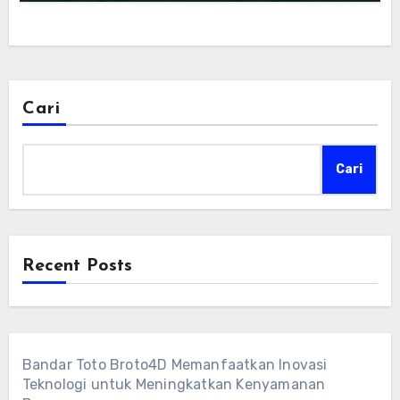
Cari
Cari
Recent Posts
Bandar Toto Broto4D Memanfaatkan Inovasi
Teknologi untuk Meningkatkan Kenyamanan