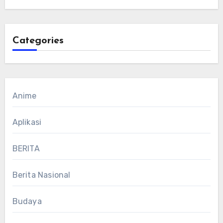
Categories
Anime
Aplikasi
BERITA
Berita Nasional
Budaya