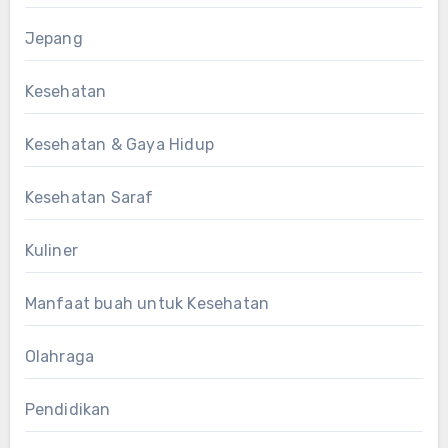
Jepang
Kesehatan
Kesehatan & Gaya Hidup
Kesehatan Saraf
Kuliner
Manfaat buah untuk Kesehatan
Olahraga
Pendidikan