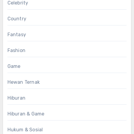
Celebrity
Country
Fantasy
Fashion
Game
Hewan Ternak
Hiburan
Hiburan & Game
Hukum & Sosial