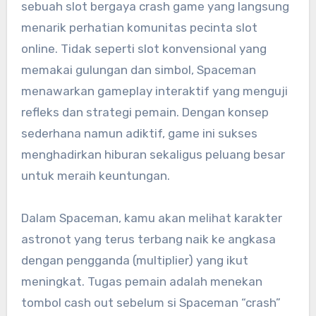
sebuah slot bergaya crash game yang langsung
menarik perhatian komunitas pecinta slot
online. Tidak seperti slot konvensional yang
memakai gulungan dan simbol, Spaceman
menawarkan gameplay interaktif yang menguji
refleks dan strategi pemain. Dengan konsep
sederhana namun adiktif, game ini sukses
menghadirkan hiburan sekaligus peluang besar
untuk meraih keuntungan.
Dalam Spaceman, kamu akan melihat karakter
astronot yang terus terbang naik ke angkasa
dengan pengganda (multiplier) yang ikut
meningkat. Tugas pemain adalah menekan
tombol cash out sebelum si Spaceman “crash”