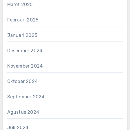
Maret 2025
Februari 2025
Januari 2025
Desember 2024
November 2024
Oktober 2024
September 2024
Agustus 2024
Juli 2024