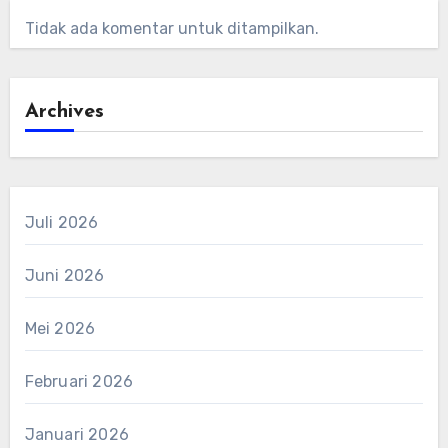
Tidak ada komentar untuk ditampilkan.
Archives
Juli 2026
Juni 2026
Mei 2026
Februari 2026
Januari 2026