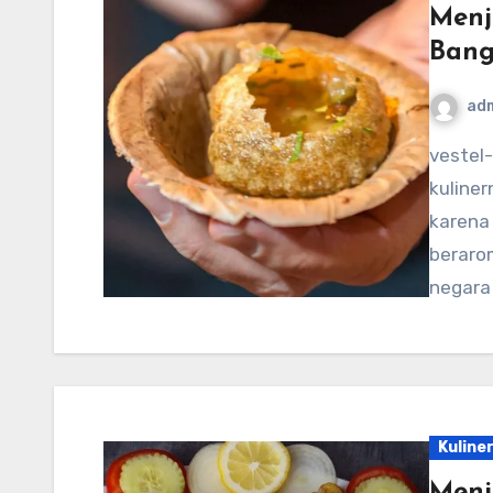
Menje
Bang
ad
vestel-usa.com – Bangladesh, dengan warisan
kuliner
karena 
beraro
negara
Kuline
Menj