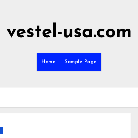
vestel-usa.com
Home
Sample Page
r