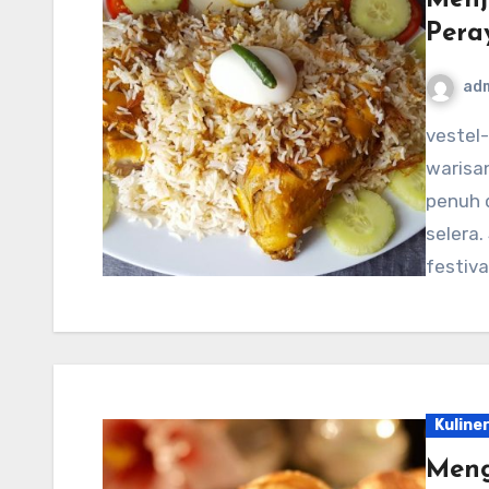
Pera
ad
vestel-usa.com – Bangladesh, negeri yang kaya akan
warisan
penuh 
selera.
festiva
Kuline
Meng