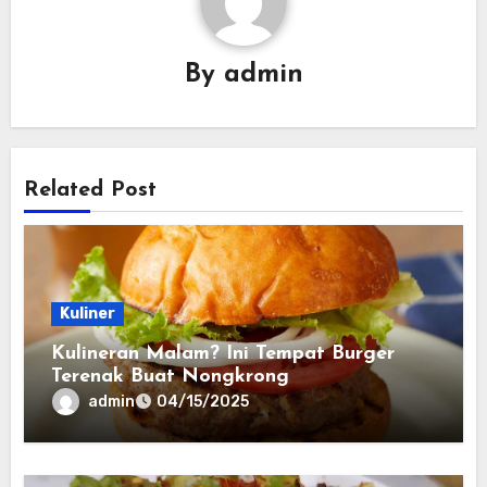
By
admin
Related Post
Kuliner
Kulineran Malam? Ini Tempat Burger
Terenak Buat Nongkrong
admin
04/15/2025