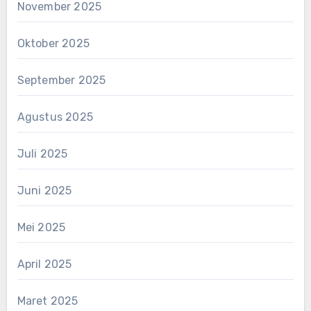
November 2025
Oktober 2025
September 2025
Agustus 2025
Juli 2025
Juni 2025
Mei 2025
April 2025
Maret 2025