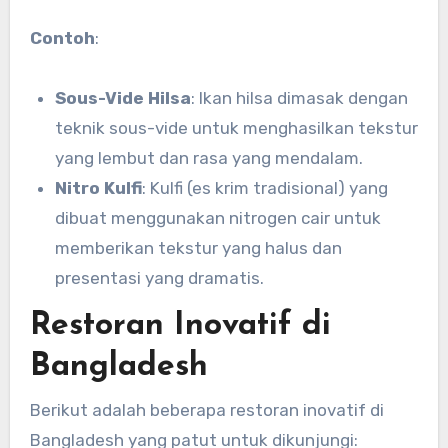
Contoh
:
Sous-Vide Hilsa
: Ikan hilsa dimasak dengan
teknik sous-vide untuk menghasilkan tekstur
yang lembut dan rasa yang mendalam.
Nitro Kulfi
: Kulfi (es krim tradisional) yang
dibuat menggunakan nitrogen cair untuk
memberikan tekstur yang halus dan
presentasi yang dramatis.
Restoran Inovatif di
Bangladesh
Berikut adalah beberapa restoran inovatif di
Bangladesh yang patut untuk dikunjungi: