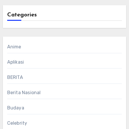
Categories
Anime
Aplikasi
BERITA
Berita Nasional
Budaya
Celebrity