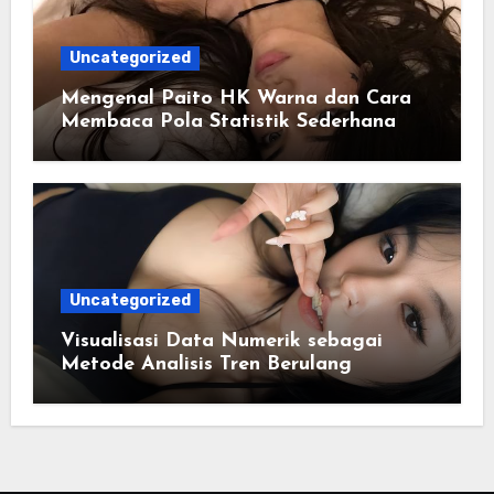
Uncategorized
Mengenal Paito HK Warna dan Cara
Membaca Pola Statistik Sederhana
Uncategorized
Visualisasi Data Numerik sebagai
Metode Analisis Tren Berulang