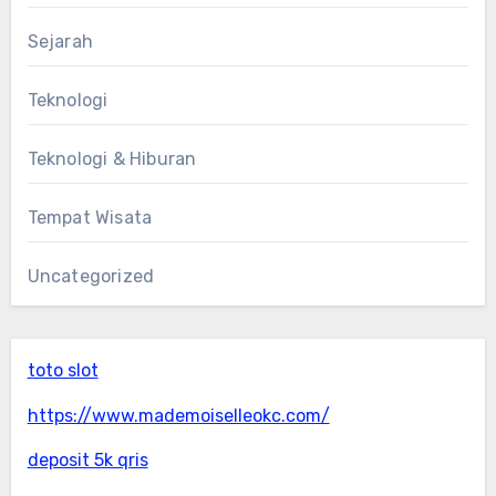
Sejarah
Teknologi
Teknologi & Hiburan
Tempat Wisata
Uncategorized
toto slot
https://www.mademoiselleokc.com/
deposit 5k qris