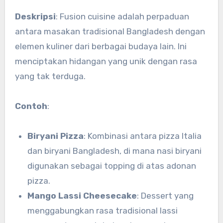
Deskripsi
: Fusion cuisine adalah perpaduan
antara masakan tradisional Bangladesh dengan
elemen kuliner dari berbagai budaya lain. Ini
menciptakan hidangan yang unik dengan rasa
yang tak terduga.
Contoh
:
Biryani Pizza
: Kombinasi antara pizza Italia
dan biryani Bangladesh, di mana nasi biryani
digunakan sebagai topping di atas adonan
pizza.
Mango Lassi Cheesecake
: Dessert yang
menggabungkan rasa tradisional lassi