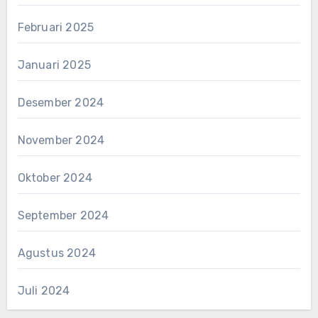
Februari 2025
Januari 2025
Desember 2024
November 2024
Oktober 2024
September 2024
Agustus 2024
Juli 2024