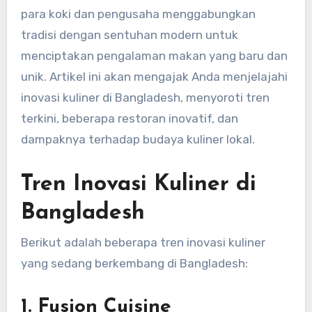
para koki dan pengusaha menggabungkan
tradisi dengan sentuhan modern untuk
menciptakan pengalaman makan yang baru dan
unik. Artikel ini akan mengajak Anda menjelajahi
inovasi kuliner di Bangladesh, menyoroti tren
terkini, beberapa restoran inovatif, dan
dampaknya terhadap budaya kuliner lokal.
Tren Inovasi Kuliner di
Bangladesh
Berikut adalah beberapa tren inovasi kuliner
yang sedang berkembang di Bangladesh:
1. Fusion Cuisine