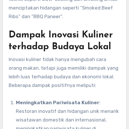
menciptakan hidangan seperti “Smoked Beef
Ribs” dan “BBQ Paneer”.
Dampak Inovasi Kuliner
terhadap Budaya Lokal
Inovasi kuliner tidak hanya mengubah cara
orang makan, tetapi juga memiliki dampak yang
lebih luas terhadap budaya dan ekonomi lokal.
Beberapa dampak positifnya meliputi:
Meningkatkan Pariwisata Kuliner
:
Restoran inovatif dan hidangan unik menarik
wisatawan domestik dan internasional,
meningkatkan pariwisata kuliner di