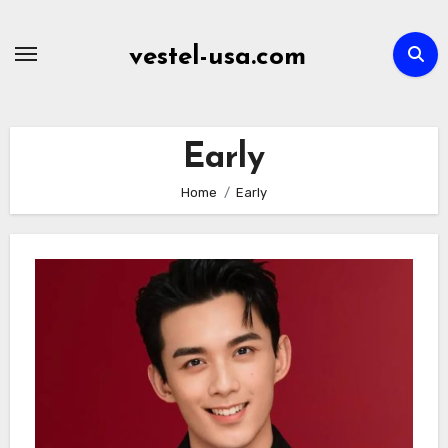
Skip
to
vestel-usa.com
content
Early
Home
Early