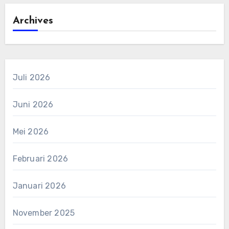
Archives
Juli 2026
Juni 2026
Mei 2026
Februari 2026
Januari 2026
November 2025