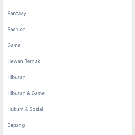
Fantasy
Fashion
Game
Hewan Ternak
Hiburan
Hiburan & Game
Hukum & Sosial
Jepang