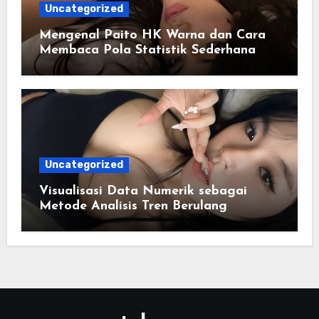
Uncategorized
Mengenal Paito HK Warna dan Cara
Membaca Pola Statistik Sederhana
Uncategorized
Visualisasi Data Numerik sebagai
Metode Analisis Tren Berulang