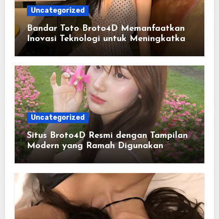
Uncategorized
Bandar Toto Broto4D Memanfaatkan
Inovasi Teknologi untuk Meningkatkan
Kenyamanan Pengguna
Uncategorized
Situs Broto4D Resmi dengan Tampilan
Modern yang Ramah Digunakan