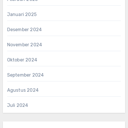
Januari 2025
Desember 2024
November 2024
Oktober 2024
September 2024
Agustus 2024
Juli 2024