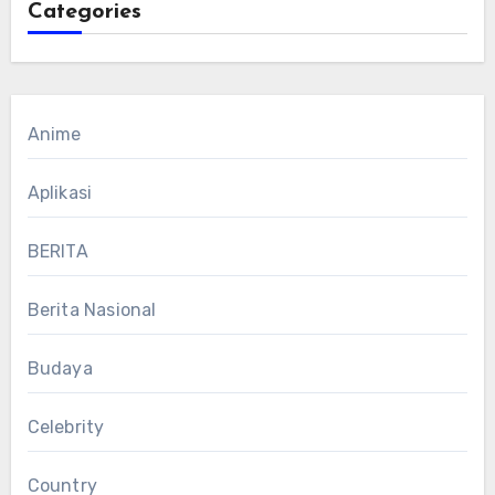
Categories
Anime
Aplikasi
BERITA
Berita Nasional
Budaya
Celebrity
Country