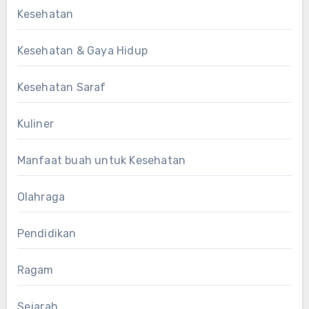
Kesehatan
Kesehatan & Gaya Hidup
Kesehatan Saraf
Kuliner
Manfaat buah untuk Kesehatan
Olahraga
Pendidikan
Ragam
Sejarah