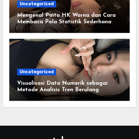
Uncategorized
Mengenal Paito HK Warna dan Cara
Membaca Pola Statistik Sederhana
Uncategorized
Visualisasi Data Numerik sebagai
Metode Analisis Tren Berulang