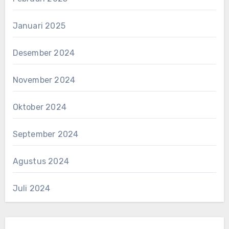
Januari 2025
Desember 2024
November 2024
Oktober 2024
September 2024
Agustus 2024
Juli 2024