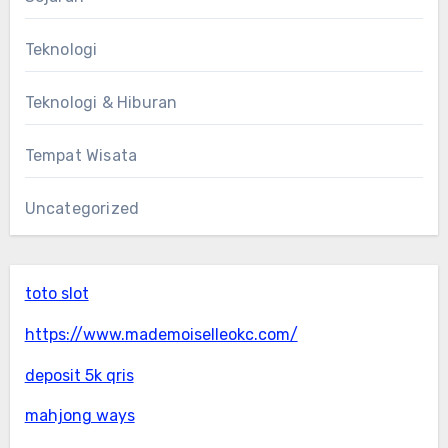
Teknologi
Teknologi & Hiburan
Tempat Wisata
Uncategorized
toto slot
https://www.mademoiselleokc.com/
deposit 5k qris
mahjong ways