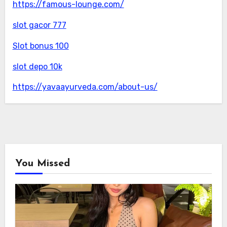
https://famous-lounge.com/
slot gacor 777
Slot bonus 100
slot depo 10k
https://yavaayurveda.com/about-us/
You Missed