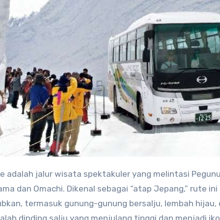
 adalah jalur wisata spektakuler yang melintasi Pegun
a dan Omachi. Dikenal sebagai “atap Jepang,” rute ini
an, termasuk gunung-gunung bersalju, lembah hijau,
lah dinding salju yang menjulang tinggi dan menjadi ik