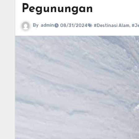
Pegunungan
By
admin
08/31/2024
#Destinasi Alam
,
#J