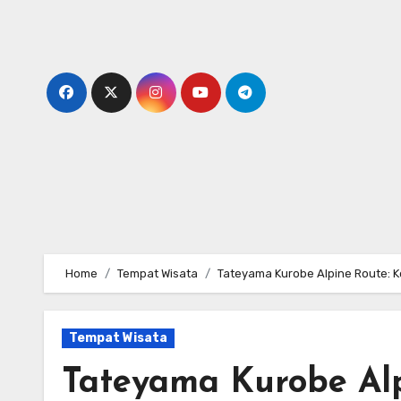
Skip
to
content
Home
Tempat Wisata
Tateyama Kurobe Alpine Route: 
Tempat Wisata
Tateyama Kurobe Alp