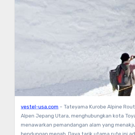
vestel-usa.com
– Tateyama Kurobe Alpine Route
Alpen Jepang Utara, menghubungkan kota Toyam
menawarkan pemandangan alam yang menakjubk
bendungan megah. Daya tarik utama rute ini ada