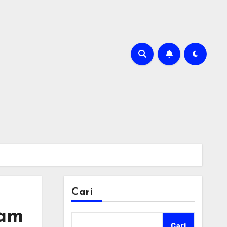
Cari
lam
Cari