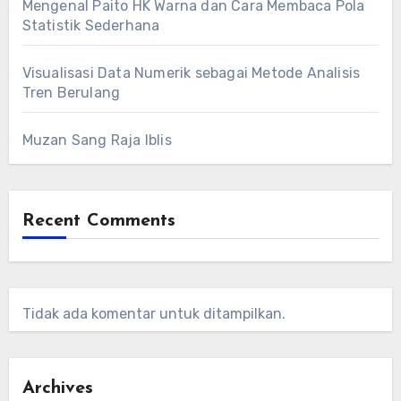
Mengenal Paito HK Warna dan Cara Membaca Pola
Statistik Sederhana
Visualisasi Data Numerik sebagai Metode Analisis
Tren Berulang
Muzan Sang Raja Iblis
Recent Comments
Tidak ada komentar untuk ditampilkan.
Archives