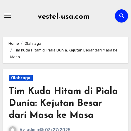
Skip
to
vestel-usa.com
content
Home
Olahraga
Tim Kuda Hitam di Piala Dunia: Kejutan Besar dari Masa ke
Masa
Olahraga
Tim Kuda Hitam di Piala
Dunia: Kejutan Besar
dari Masa ke Masa
By
admin
03/27/2025