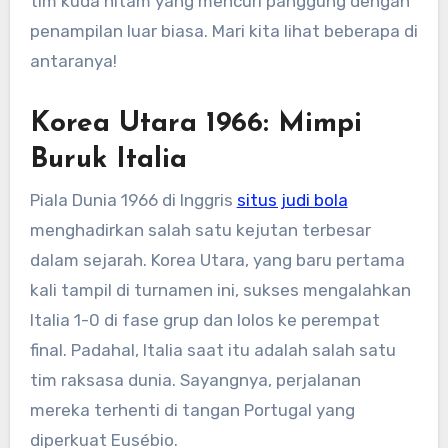
tim kuda hitam yang mencuri panggung dengan
penampilan luar biasa. Mari kita lihat beberapa di
antaranya!
Korea Utara 1966: Mimpi
Buruk Italia
Piala Dunia 1966 di Inggris
situs judi bola
menghadirkan salah satu kejutan terbesar
dalam sejarah. Korea Utara, yang baru pertama
kali tampil di turnamen ini, sukses mengalahkan
Italia 1-0 di fase grup dan lolos ke perempat
final. Padahal, Italia saat itu adalah salah satu
tim raksasa dunia. Sayangnya, perjalanan
mereka terhenti di tangan Portugal yang
diperkuat Eusébio.