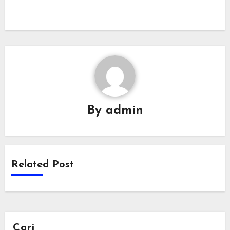
By
admin
Related Post
Cari