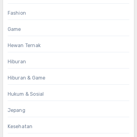
Fashion
Game
Hewan Ternak
Hiburan
Hiburan & Game
Hukum & Sosial
Jepang
Kesehatan