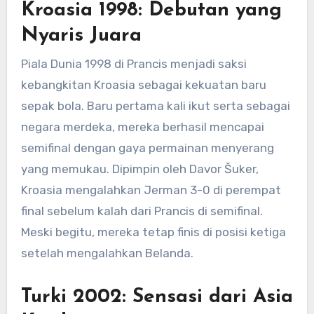
Kroasia 1998: Debutan yang
Nyaris Juara
Piala Dunia 1998 di Prancis menjadi saksi
kebangkitan Kroasia sebagai kekuatan baru
sepak bola. Baru pertama kali ikut serta sebagai
negara merdeka, mereka berhasil mencapai
semifinal dengan gaya permainan menyerang
yang memukau. Dipimpin oleh Davor Šuker,
Kroasia mengalahkan Jerman 3-0 di perempat
final sebelum kalah dari Prancis di semifinal.
Meski begitu, mereka tetap finis di posisi ketiga
setelah mengalahkan Belanda.
Turki 2002: Sensasi dari Asia