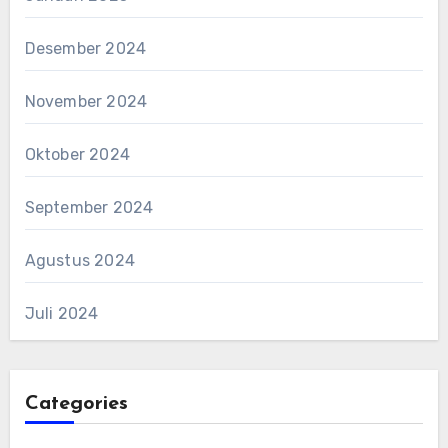
Desember 2024
November 2024
Oktober 2024
September 2024
Agustus 2024
Juli 2024
Categories