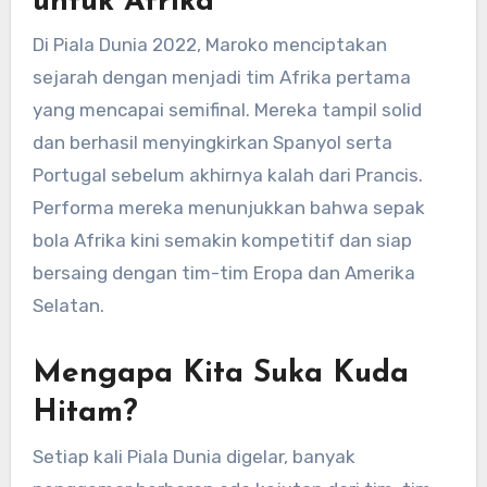
untuk Afrika
Di Piala Dunia 2022, Maroko menciptakan
sejarah dengan menjadi tim Afrika pertama
yang mencapai semifinal. Mereka tampil solid
dan berhasil menyingkirkan Spanyol serta
Portugal sebelum akhirnya kalah dari Prancis.
Performa mereka menunjukkan bahwa sepak
bola Afrika kini semakin kompetitif dan siap
bersaing dengan tim-tim Eropa dan Amerika
Selatan.
Mengapa Kita Suka Kuda
Hitam?
Setiap kali Piala Dunia digelar, banyak