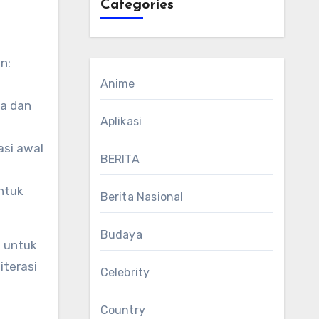
Categories
n:
Anime
ta dan
Aplikasi
asi awal
BERITA
untuk
Berita Nasional
Budaya
i untuk
iterasi
Celebrity
Country