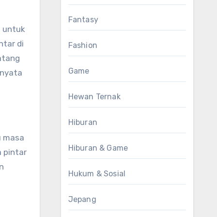
Fantasy
i untuk
tar di
Fashion
atang
Game
 nyata
Hewan Ternak
Hiburan
u masa
Hiburan & Game
 pintar
n
Hukum & Sosial
Jepang